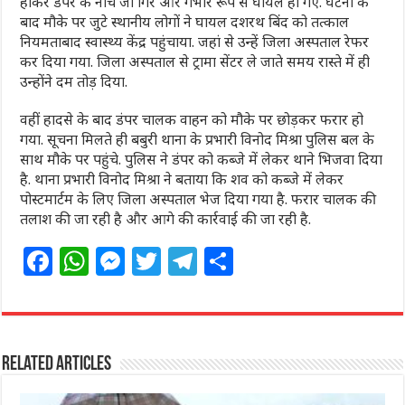
होकर डंपर के नीचे जा गिरे और गंभीर रूप से घायल हो गए. घटना के
बाद मौके पर जुटे स्थानीय लोगों ने घायल दशरथ बिंद को तत्काल
नियमताबाद स्वास्थ्य केंद्र पहुंचाया. जहां से उन्हें जिला अस्पताल रेफर
कर दिया गया. जिला अस्पताल से ट्रामा सेंटर ले जाते समय रास्ते में ही
उन्होंने दम तोड़ दिया.
वहीं हादसे के बाद डंपर चालक वाहन को मौके पर छोड़कर फरार हो
गया. सूचना मिलते ही बबुरी थाना के प्रभारी विनोद मिश्रा पुलिस बल के
साथ मौके पर पहुंचे. पुलिस ने डंपर को कब्जे में लेकर थाने भिजवा दिया
है. थाना प्रभारी विनोद मिश्रा ने बताया कि शव को कब्जे में लेकर
पोस्टमार्टम के लिए जिला अस्पताल भेज दिया गया है. फरार चालक की
तलाश की जा रही है और आगे की कार्रवाई की जा रही है.
F
W
M
T
T
S
a
h
e
w
el
h
c
at
ss
itt
e
ar
e
s
e
e
g
e
Related Articles
b
A
n
r
ra