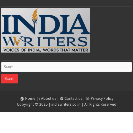
🏠 Home
|
ℹ️ About us
|
☎️ Contact us
|
📝 Privacy Policy
Copyright © 2025 | indiawriters.co.in | All Rights Reserved