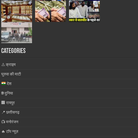
Categories
⚠️ क्राइम
घुरुवा की माटी
देश
🌐 दुनिया
🏢 रायपुर
📍 छत्तीसगढ़
📺 मनोरंजन
🔥 टॉप न्यूज़