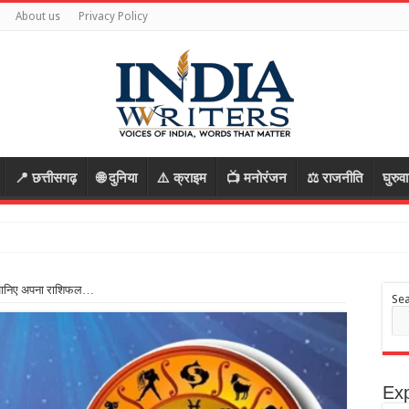
About us
Privacy Policy
📍 छत्तीसगढ़
🌐 दुनिया
⚠️ क्राइम
📺 मनोरंजन
⚖️ राजनीति
घुरुव
भागे आरोपी, रास्ता पूछकर बातों में
जानिए अपना राशिफल…
Se
Exp