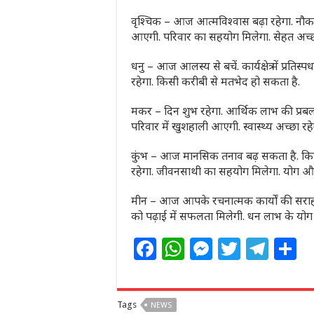
वृश्चिक – आज आत्मविश्वास बढ़ा रहेगा. नौकरी औ
आएगी. परिवार का सहयोग मिलेगा. सेहत अच्छी
धनु – आज आलस्य से बचें. कार्यक्षेत्र में प्रतिस्
रहेगा. किसी करीबी से मतभेद हो सकता है.
मकर – दिन शुभ रहेगा. आर्थिक लाभ की प्रबल 
परिवार में खुशहाली आएगी. स्वास्थ्य अच्छा रहे
कुंभ – आज मानसिक तनाव बढ़ सकता है. किसी म
रहेगा. जीवनसाथी का सहयोग मिलेगा. योग और
मीन – आज आपके रचनात्मक कार्यों की सराहना ह
को पढ़ाई में सफलता मिलेगी. धन लाभ के योग हैं
F
W
M
T
T
S
a
h
e
w
el
h
c
at
ss
itt
e
a
Tags
NEWS