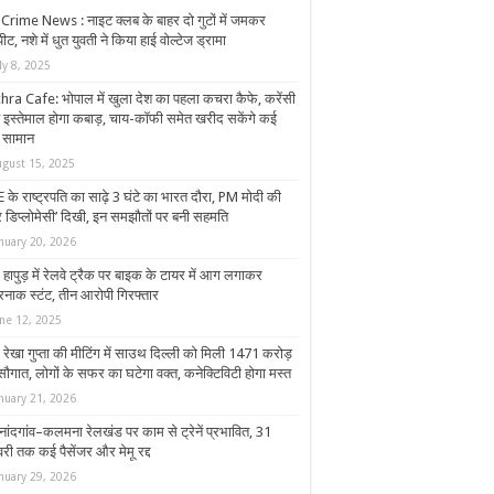
Crime News : नाइट क्लब के बाहर दो गुटों में जमकर
ीट, नशे में धुत युवती ने किया हाई वोल्टेज ड्रामा
ly 8, 2025
hra Cafe: भोपाल में खुला देश का पहला कचरा कैफे, करेंसी
 इस्तेमाल होगा कबाड़, चाय-कॉफी समेत खरीद सकेंगे कई
े सामान
ugust 15, 2025
के राष्ट्रपति का साढ़े 3 घंटे का भारत दौरा, PM मोदी की
र डिप्लोमेसी’ दिखी, इन समझौतों पर बनी सहमति
nuary 20, 2026
हापुड़ में रेलवे ट्रैक पर बाइक के टायर में आग लगाकर
नाक स्टंट, तीन आरोपी गिरफ्तार
une 12, 2025
रेखा गुप्ता की मीटिंग में साउथ दिल्ली को मिली 1471 करोड़
सौगात, लोगों के सफर का घटेगा वक्त, कनेक्टिविटी होगा मस्त
nuary 21, 2026
नांदगांव–कलमना रेलखंड पर काम से ट्रेनें प्रभावित, 31
री तक कई पैसेंजर और मेमू रद्द
nuary 29, 2026