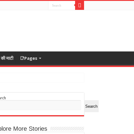
ा की माटी
📑Pages
arch
Search
lore More Stories