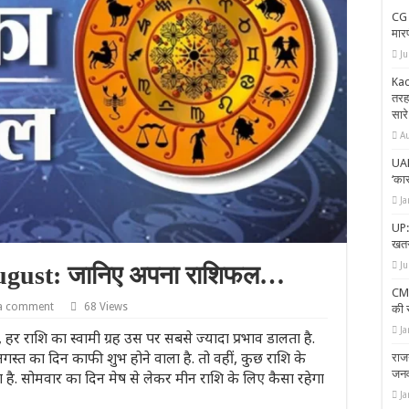
CG 
मारप
Ju
Kac
तरह
सार
A
UAE 
‘का
Ja
UP: 
खतर
J
ugust: जानिए अपना राशिफल…
CM 
 a comment
68 Views
की 
Ja
, हर राशि का स्वामी ग्रह उस पर सबसे ज्यादा प्रभाव डालता है.
्त का दिन काफी शुभ होने वाला है. तो वहीं, कुछ राशि के
राज
जनव
. सोमवार का दिन मेष से लेकर मीन राशि के लिए कैसा रहेगा
Ja