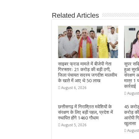
e
s
e
e
g
e
b
A
n
r
ra
Related Articles
o
p
g
m
o
p
e
k
r
साइबर फ्राड मामले में बीजेपी नेता
सुपर सक
गिरफ्तारः 21 करोड़ की बड़ी ठगी,
हुआ सुरक
जिला पंचायत सदस्य जगदीश मालवीय
संरक्षण आ
के खाते में आए थे 50 लाख
मात्र 1 घ
कार्रवाई
August 6, 2026
August
छत्तीसगढ़ में निराश्रित मवेशियों के
45 करोड़
संरक्षण के लिए बड़ी पहल, प्रदेश में
करोड़ की
स्थापित होंगे 1460 गौधाम
आरोपी गिर
खुलासा
August 5, 2026
August