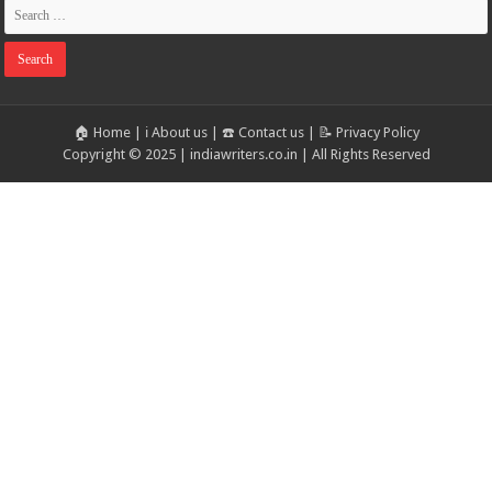
🏠 Home
|
ℹ️ About us
|
☎️ Contact us
|
📝 Privacy Policy
Copyright © 2025 | indiawriters.co.in | All Rights Reserved