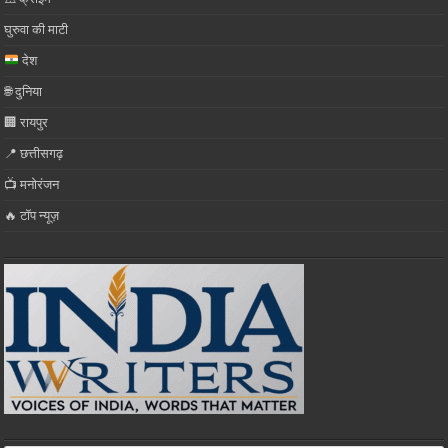
घुरुवा की माटी
देश
🌐 दुनिया
🏢 रायपुर
📍 छत्तीसगढ़
📺 मनोरंजन
🔥 टॉप न्यूज़