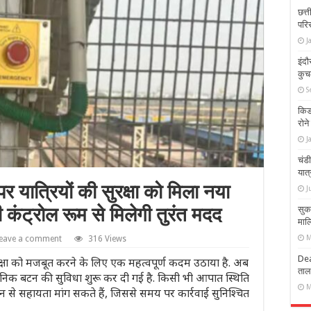
छत्त
परिस
J
इंदौ
कुच
S
किड
रोन
J
चंडी
यात
 यात्रियों की सुरक्षा को मिला नया
J
 कंट्रोल रूम से मिलेगी तुरंत मदद
सुक
माल
M
eave a comment
316 Views
Dea
सुरक्षा को मजबूत करने के लिए एक महत्वपूर्ण कदम उठाया है. अब
ताल
 पैनिक बटन की सुविधा शुरू कर दी गई है. किसी भी आपात स्थिति
M
ासन से सहायता मांग सकते हैं, जिससे समय पर कार्रवाई सुनिश्चित