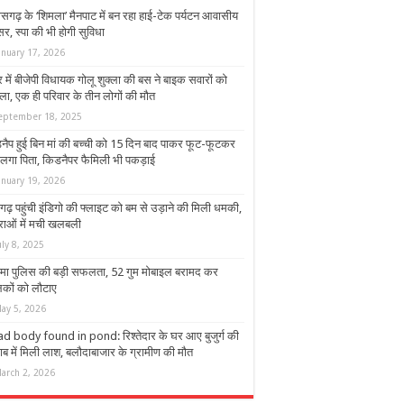
ीसगढ़ के ‘शिमला’ मैनपाट में बन रहा हाई-टेक पर्यटन आवासीय
र, स्पा की भी होगी सुविधा
anuary 17, 2026
र में बीजेपी विधायक गोलू शुक्ला की बस ने बाइक सवारों को
ला, एक ही परिवार के तीन लोगों की मौत
eptember 18, 2025
नैप हुई बिन मां की बच्ची को 15 दिन बाद पाकर फूट-फूटकर
े लगा पिता, किडनैपर फैमिली भी पकड़ाई
anuary 19, 2026
गढ़ पहुंची इंडिगो की फ्लाइट को बम से उड़ाने की मिली धमकी,
्राओं में मची खलबली
uly 8, 2025
मा पुलिस की बड़ी सफलता, 52 गुम मोबाइल बरामद कर
िकों को लौटाए
ay 5, 2026
d body found in pond: रिश्तेदार के घर आए बुजुर्ग की
ाब में मिली लाश, बलौदाबाजार के ग्रामीण की मौत
arch 2, 2026