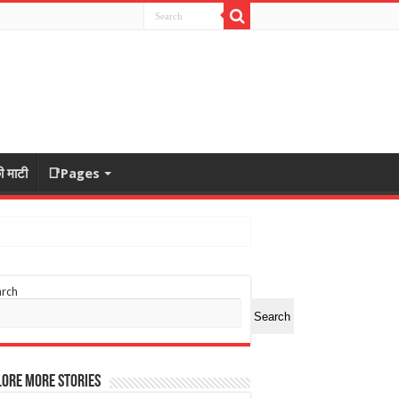
ी माटी
📑Pages
arch
Search
ore More Stories