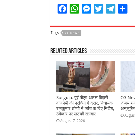
F
W
M
T
T
S
a
h
e
w
el
h
c
at
ss
itt
e
a
Tags
CG NEWS
e
s
e
e
g
e
b
A
n
r
ra
Related Articles
o
p
g
m
o
p
e
k
r
Surguja: पूर्व पीएम अटल बिहारी
CG New
वाजपेयी की प्रतिमा में दरार, विधायक
विजय शर्म
रामकुमार टोप्पो ने जांच के दिए निर्देश,
अनुसूचि
ठेकेदार पर लटकी तलवार
Augus
August 7, 2026