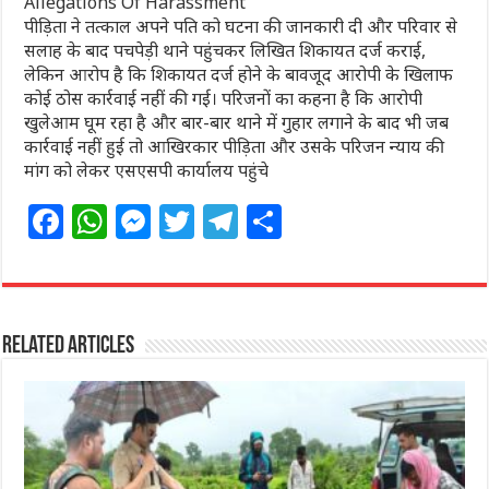
Allegations Of Harassment
पीड़िता ने तत्काल अपने पति को घटना की जानकारी दी और परिवार से
सलाह के बाद पचपेड़ी थाने पहुंचकर लिखित शिकायत दर्ज कराई,
लेकिन आरोप है कि शिकायत दर्ज होने के बावजूद आरोपी के खिलाफ
कोई ठोस कार्रवाई नहीं की गई। परिजनों का कहना है कि आरोपी
खुलेआम घूम रहा है और बार-बार थाने में गुहार लगाने के बाद भी जब
कार्रवाई नहीं हुई तो आखिरकार पीड़िता और उसके परिजन न्याय की
मांग को लेकर एसएसपी कार्यालय पहुंचे
F
W
M
T
T
S
a
h
e
w
el
h
c
at
ss
itt
e
ar
e
s
e
e
g
e
Related Articles
b
A
n
r
ra
o
p
g
m
o
p
e
k
r