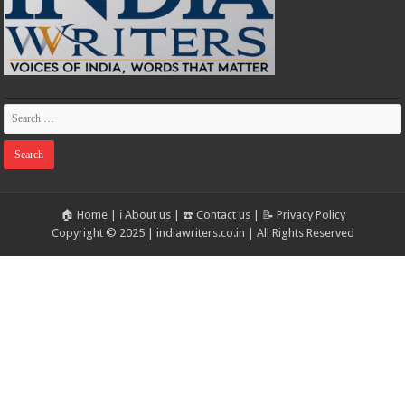
🏠 Home
|
ℹ️ About us
|
☎️ Contact us
|
📝 Privacy Policy
Copyright © 2025 | indiawriters.co.in | All Rights Reserved