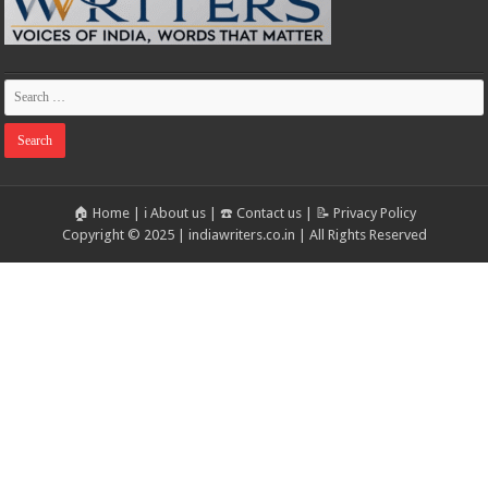
🏠 Home
|
ℹ️ About us
|
☎️ Contact us
|
📝 Privacy Policy
Copyright © 2025 | indiawriters.co.in | All Rights Reserved