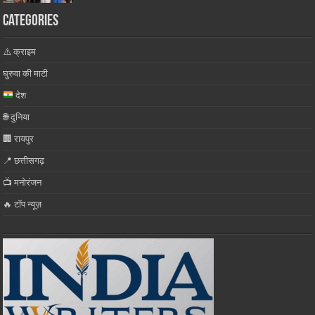
Categories
⚠️ क्राइम
घुरुवा की माटी
देश
🌐 दुनिया
🏢 रायपुर
📍 छत्तीसगढ़
📺 मनोरंजन
🔥 टॉप न्यूज़