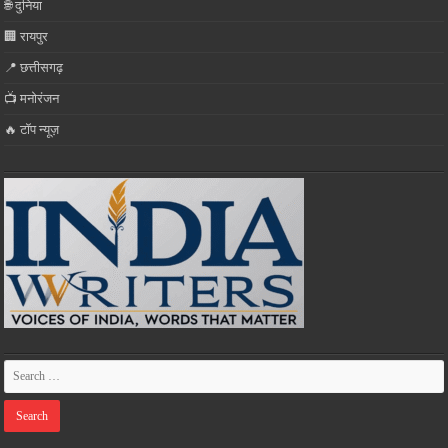
🌐 दुनिया
🏢 रायपुर
📍 छत्तीसगढ़
📺 मनोरंजन
🔥 टॉप न्यूज़