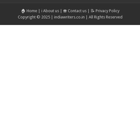
🏠 Home
|
ℹ️ About us
|
☎️ Contact us
|
📝 Privacy Policy
Copyright © 2025 | indiawriters.co.in | All Rights Reserved