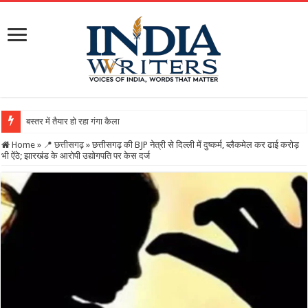
बस्तर में तैयार हो रहा गंगा कैलाशनाथ चतुर्मुख शिवालय : महाशिवर
Home
»
📍 छत्तीसगढ़
»
छत्तीसगढ़ की BJP नेत्री से दिल्ली में दुष्कर्म, ब्लैकमेल कर ढाई करोड़
भी ऐंठे; झारखंड के आरोपी उद्योगपति पर केस दर्ज