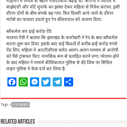
माइनिंग में निवेश के बहाने नजदीकियां बढ़ाई थीं. आरोपी ने व्यापार में
साझेदारी और मोटे मुनाफे का झांसा देकर महिला से निवेश कराया. इसी
दौरान दोनों के बीच संपर्क बढ़ गया. फिर दिल्ली आने-जाने के दौरान
भरोसे का फायदा उठाते हुए रेप की वारदात को अंजाम दिया.
ब्लैकमेल कर ढाई करोड़ ऐंठे
भाजपा नेत्री ने बताया कि झारखंड के कारोबारी ने रेप के बाद ब्लैकमेल
करना शुरू कर दिया. इसके बाद कई किश्तों में करीब ढाई करोड़ रुपये
ऐंठ लिए. महिला ने आरटीजीएस समेत अलग-अलग माध्यम से आरोपी
को पैसे ट्रांसफर किए. मानसिक रूप से प्रताड़ित करने लगा. परेशान होने
के बाद महिला ने मामले की शिकायत पुलिस से की, जिस पर सिविल
लाइन पुलिस ने केस दर्ज कर लिया है.
F
W
M
T
T
S
a
h
e
w
el
h
c
at
ss
itt
e
ar
Tags
CG NEWS
e
s
e
e
g
e
b
A
n
r
ra
Related Articles