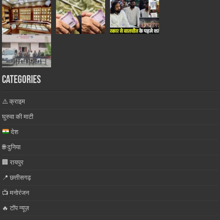
Categories
⚠️ क्राइम
घुरुवा की माटी
देश
🌐 दुनिया
🏢 रायपुर
📍 छत्तीसगढ़
📺 मनोरंजन
🔥 टॉप न्यूज़