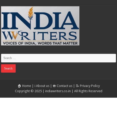
🏠 Home
|
ℹ️ About us
|
☎️ Contact us
|
📝 Privacy Policy
Copyright © 2025 | indiawriters.co.in | All Rights Reserved