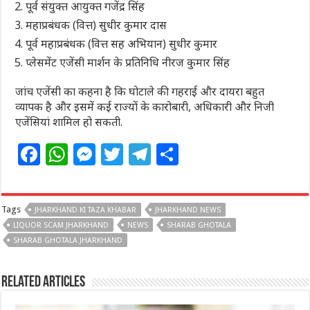
पूर्व संयुक्त आयुक्त गजेंद्र सिंह
महाप्रबंधक (वित्त) सुधीर कुमार दास
पूर्व महाप्रबंधक (वित्त सह अभियान) सुधीर कुमार
प्लेसमेंट एजेंसी मार्शन के प्रतिनिधि नीरज कुमार सिंह
जांच एजेंसी का कहना है कि घोटाले की गहराई और दायरा बहुत
व्यापक है और इसमें कई राज्यों के कारोबारी, अधिकारी और निजी
एजेंसियां शामिल हो सकती.
F
W
M
T
T
S
a
h
e
w
el
h
c
at
ss
itt
e
ar
Tags
JHARKHAND KI TAZA KHABAR
e
s
e
e
g
JHARKHAND NEWS
e
LIQUOR SCAM JHARKHAND
NEWS
SHARAB GHOTALA
b
A
n
r
ra
SHARAB GHOTALA JHARKHAND
o
p
g
m
o
p
e
Related Articles
k
r