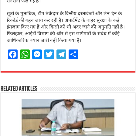
सनसनी फैल गई है।
सूत्रों के मुताबिक, टीम ठेकेदार के वित्तीय दस्तावेजों और लेन-देन के
रिकॉर्ड की गहन जांच कर रही है। अपार्टमेंट के बाहर सुरक्षा के कड़े
इंतजाम किए गए हैं और किसी को भी अंदर जाने की अनुमति नहीं है।
फिलहाल, आईटी विभाग की ओर से इस छापेमारी के संबंध में कोई
आधिकारिक बयान जारी नहीं किया गया है।
F
W
M
T
T
S
a
h
e
w
el
h
c
at
ss
itt
e
ar
e
s
e
e
g
e
Related Articles
b
A
n
r
ra
o
p
g
m
o
p
e
k
r