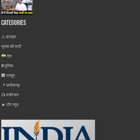
Categories
⚠️ क्राइम
घुरुवा की माटी
देश
🌐 दुनिया
🏢 रायपुर
📍 छत्तीसगढ़
📺 मनोरंजन
🔥 टॉप न्यूज़