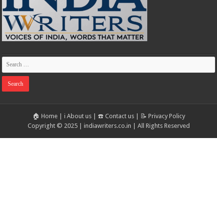
🏠 Home
|
ℹ️ About us
|
☎️ Contact us
|
📝 Privacy Policy
Copyright © 2025 | indiawriters.co.in | All Rights Reserved