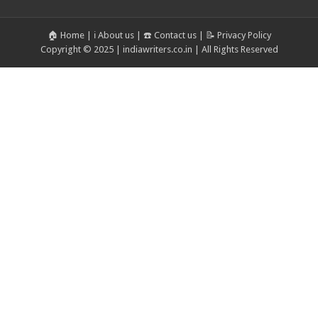
🏠 Home
|
ℹ️ About us
|
☎️ Contact us
|
📝 Privacy Policy
Copyright © 2025 | indiawriters.co.in | All Rights Reserved