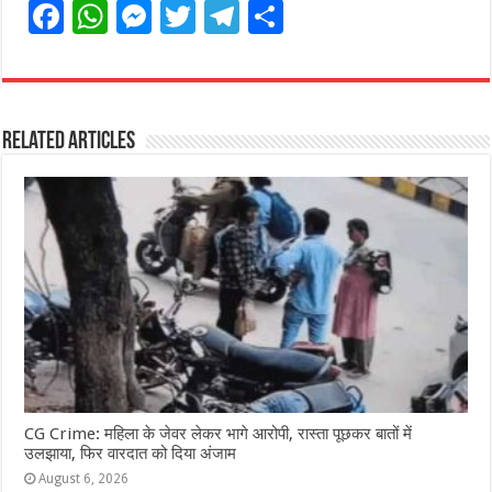
F
W
M
T
T
S
a
h
e
w
el
h
c
at
ss
itt
e
ar
e
s
e
e
g
e
Related Articles
b
A
n
r
ra
o
p
g
m
o
p
e
k
r
CG Crime: महिला के जेवर लेकर भागे आरोपी, रास्ता पूछकर बातों में
उलझाया, फिर वारदात को दिया अंजाम
August 6, 2026