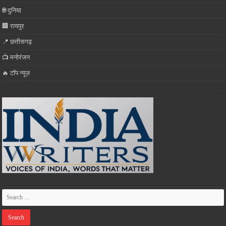
🌐 दुनिया
🏢 रायपुर
📍 छत्तीसगढ़
📺 मनोरंजन
🔥 टॉप न्यूज़