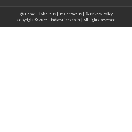
🏠 Home
|
ℹ️ About us
|
☎️ Contact us
|
📝 Privacy Policy
Copyright © 2025 | indiawriters.co.in | All Rights Reserved