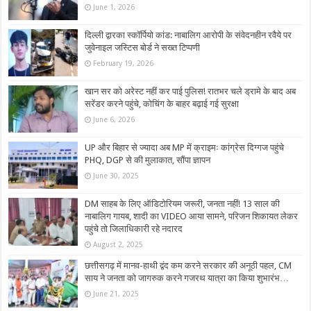
June 1, 2026
दिल्ली द्वारका स्कॉर्पियो कांड: नाबालिग आरोपी के संवेदनहीन रवैये पर
जुवेनाइल जस्टिस बोर्ड ने सख्त टिप्पणी
February 19, 2026
खान सर को अरेस्ट नहीं कर पाई पुलिस! रातभर चले ड्रामे के बाद अब
सरेंडर करने पहुंचे, कोचिंग के बाहर बढ़ाई गई सुरक्षा
June 6, 2026
UP और बिहार से ज्यादा अब MP में क्राइमः कांग्रेस दिग्गज पहुंचे
PHQ, DGP से की मुलाकात, सौंपा ज्ञापन
June 30, 2025
DM साहब के लिए ऑडिटोरियम जरूरी, जनता नहीं! 13 साल की
नाबालिग गायब, शादी का VIDEO आया सामने, परिजन शिकायत लेकर
पहुंचे तो जिलाधिकारी रहे नदारद
August 2, 2025
छत्तीसगढ़ में मानव-हाथी द्वंद कम करने सरकार की अनूठी पहल, CM
साय ने जनता को जागरुक करने गजरथ यात्रा का किया शुभारंभ…
June 21, 2025