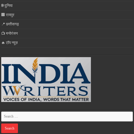
🌐 दुनिया
🏢 रायपुर
📍 छत्तीसगढ़
📺 मनोरंजन
🔥 टॉप न्यूज़