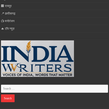
🏢 रायपुर
📍 छत्तीसगढ़
📺 मनोरंजन
🔥 टॉप न्यूज़