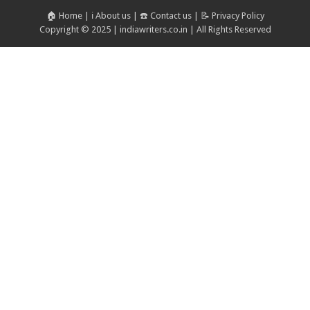
🏠 Home
|
ℹ️ About us
|
☎️ Contact us
|
📝 Privacy Policy
Copyright © 2025 | indiawriters.co.in | All Rights Reserved