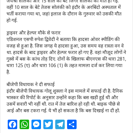
जयश्री सोलंकी और 15 साल की बेटे जिगर सोलंकी की मौत हो गई.
वहीं 10 साल के बेटे तेजस सोलंकी को इंदौर के अरबिंदो अस्पताल में
भर्ती कराया गया था, जहां इलाज के दौरान के गुरुवार को उसकी मौत
हो गई.
ड्राइवर और हेल्पर मौके से फरार
एडिशनल एसपी रुपेश द्विवेदी ने बताया कि हादसा ओवर स्पीडिंग की
वजह से हुआ है. जिस जगह ये हादसा हुआ, उस समय वह रास्ता वन वे
था. हादसे के बाद ड्राइवर और हेल्पर फरार हो गए हैं. वहां मौजूद लोगों ने
गुस्से में बस के कांच तोड़ दिए. दोनों के खिलाफ बीएनएस की धारा 281,
धारा 125 (ए) और धारा 106 (1) के तहत मामला दर्ज कर लिया गया
है.
बीजेपी विधायक ने दी सफाई
इंदौर बीजेपी विधायक गोलू शुक्ला ने इस मामले में सफाई दी है. दैनिक
भास्कर की रिपोर्ट के अनुसार उन्होंने कहा कि बस खड़ी हुई थी और
उसमें सवारी भी नहीं थी. रात में तेज बारिश हो रही थी. बाइक पीछे से
आई और बस टकरा गई. ये भी हो सकता है कि बस दिखाई ना दी हो.
F
W
M
T
T
S