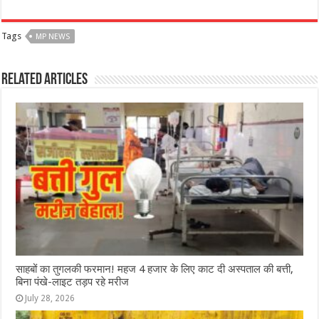
a
h
e
w
el
h
c
at
ss
itt
e
ar
Tags
MP NEWS
e
s
e
e
g
e
b
A
n
r
ra
Related Articles
o
p
g
m
o
p
e
k
r
साहबों का तुगलकी फरमान! महज 4 हजार के लिए काट दी अस्पताल की बत्ती,
बिना पंखे-लाइट तड़प रहे मरीज
July 28, 2026