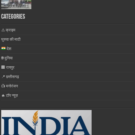
Categories
⚠️ क्राइम
घुरुवा की माटी
देश
🌐 दुनिया
🏢 रायपुर
📍 छत्तीसगढ़
📺 मनोरंजन
🔥 टॉप न्यूज़