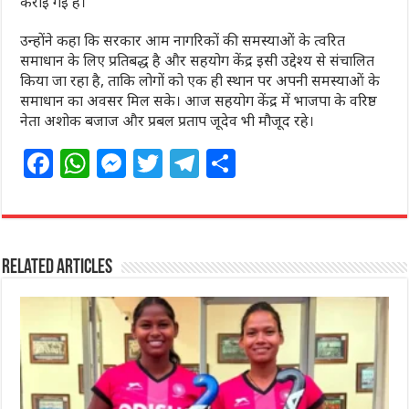
कराई गई है।
उन्होंने कहा कि सरकार आम नागरिकों की समस्याओं के त्वरित
समाधान के लिए प्रतिबद्ध है और सहयोग केंद्र इसी उद्देश्य से संचालित
किया जा रहा है, ताकि लोगों को एक ही स्थान पर अपनी समस्याओं के
समाधान का अवसर मिल सके। आज सहयोग केंद्र में भाजपा के वरिष्ठ
नेता अशोक बजाज और प्रबल प्रताप जूदेव भी मौजूद रहे।
F
W
M
T
T
S
a
h
e
w
el
h
c
at
ss
itt
e
ar
e
s
e
e
g
e
Related Articles
b
A
n
r
ra
o
p
g
m
o
p
e
k
r