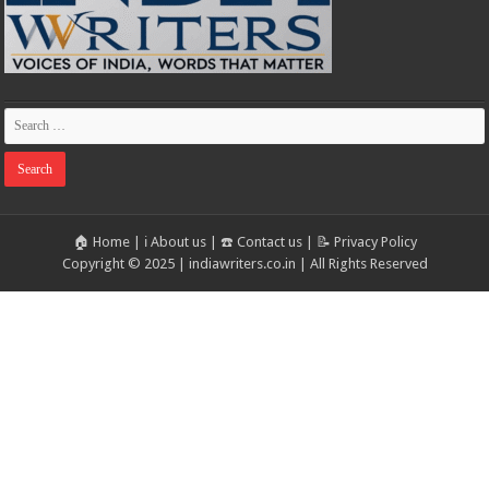
🏠 Home
|
ℹ️ About us
|
☎️ Contact us
|
📝 Privacy Policy
Copyright © 2025 | indiawriters.co.in | All Rights Reserved