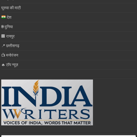
घुरुवा की माटी
देश
🌐 दुनिया
🏢 रायपुर
📍 छत्तीसगढ़
📺 मनोरंजन
🔥 टॉप न्यूज़