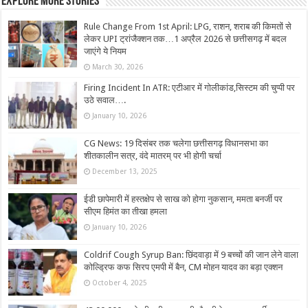
Explore More Stories
Rule Change From 1st April: LPG, राशन, शराब की किमतों से
लेकर UPI ट्रांजैक्शन तक…1 अप्रैल 2026 से छत्तीसगढ़ में बदल
जाएंगे ये नियम
March 30, 2026
Firing Incident In ATR: एटीआर में गोलीकांड,सिस्टम की चुप्पी पर
उठे सवाल….
January 10, 2026
CG News: 19 दिसंबर तक चलेगा छत्तीसगढ़ विधानसभा का
शीतकालीन सत्र, वंदे मातरम् पर भी होगी चर्चा
December 13, 2025
ईडी छापेमारी में हस्तक्षेप से साख को होगा नुकसान, ममता बनर्जी पर
सीएम हिमंत का तीखा हमला
January 10, 2026
Coldrif Cough Syrup Ban: छिंदवाड़ा में 9 बच्चों की जान लेने वाला
कोल्ड्रिफ कफ सिरप एमपी में बैन, CM मोहन यादव का बड़ा एक्शन
October 4, 2025