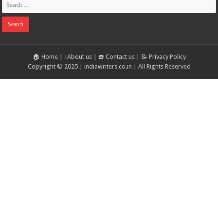
🏠 Home
|
ℹ️ About us
|
☎️ Contact us
|
📝 Privacy Policy
Copyright © 2025 | indiawriters.co.in | All Rights Reserved