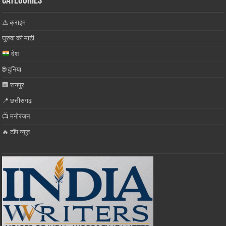
Categories
⚠️ क्राइम
घुरुवा की माटी
देश
🌐 दुनिया
🏢 रायपुर
📍 छत्तीसगढ़
📺 मनोरंजन
🔥 टॉप न्यूज़