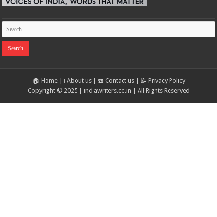
🏠 Home
|
ℹ️ About us
|
☎️ Contact us
|
📝 Privacy Policy
Copyright © 2025 | indiawriters.co.in | All Rights Reserved