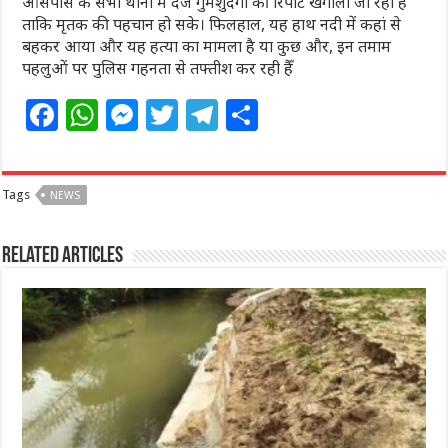
आसपास के सभी थानों में दर्ज गुमशुदगी की रिपोर्ट खंगाली जा रही है
ताकि मृतक की पहचान हो सके। फिलहाल, यह हाथ नदी में कहां से
बहकर आया और यह हत्या का मामला है या कुछ और, इन तमाम
पहलुओं पर पुलिस गहनता से तफ्तीश कर रही हैँ
F
W
M
T
T
S
a
h
e
w
el
h
c
at
ss
itt
e
ar
Tags
NEWS
e
s
e
e
g
e
b
A
n
r
ra
Related Articles
o
p
g
m
o
p
e
k
r