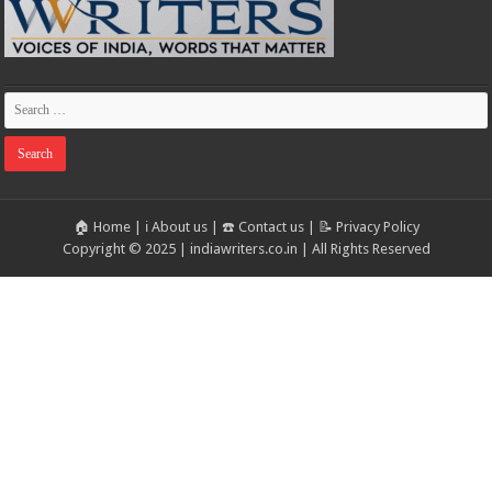
🏠 Home
|
ℹ️ About us
|
☎️ Contact us
|
📝 Privacy Policy
Copyright © 2025 | indiawriters.co.in | All Rights Reserved