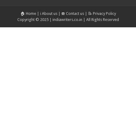
🏠 Home
|
ℹ️ About us
|
☎️ Contact us
|
📝 Privacy Policy
Copyright © 2025 | indiawriters.co.in | All Rights Reserved