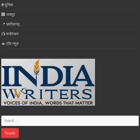
🌐 दुनिया
🏢 रायपुर
📍 छत्तीसगढ़
📺 मनोरंजन
🔥 टॉप न्यूज़