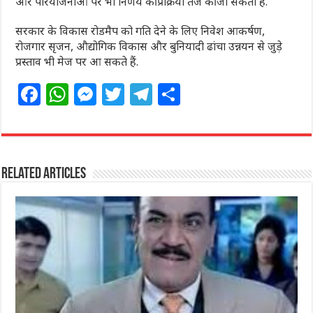
और परियोजनाओं पर भी निर्णय की प्रक्रिया तेज की जा सकती है.
सरकार के विकास रोडमैप को गति देने के लिए निवेश आकर्षण,
रोजगार सृजन, औद्योगिक विकास और बुनियादी ढांचा उन्नयन से जुड़े
प्रस्ताव भी मेज पर आ सकते हैं.
F
W
M
T
T
S
a
h
e
w
el
h
c
at
ss
itt
e
ar
e
s
e
e
g
e
Related Articles
b
A
n
r
ra
o
p
g
m
o
p
e
k
r