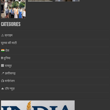
Categories
⚠️ क्राइम
घुरुवा की माटी
देश
🌐 दुनिया
🏢 रायपुर
📍 छत्तीसगढ़
📺 मनोरंजन
🔥 टॉप न्यूज़