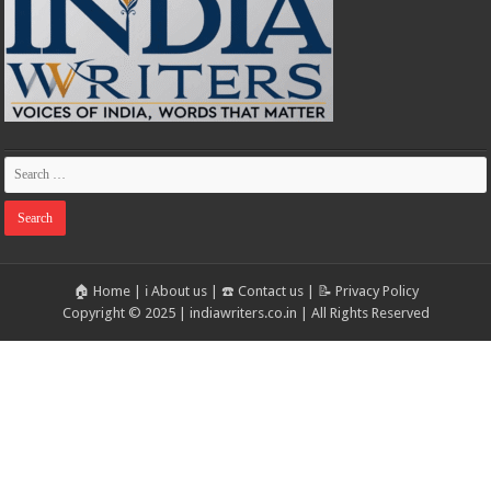
🏠 Home
|
ℹ️ About us
|
☎️ Contact us
|
📝 Privacy Policy
Copyright © 2025 | indiawriters.co.in | All Rights Reserved