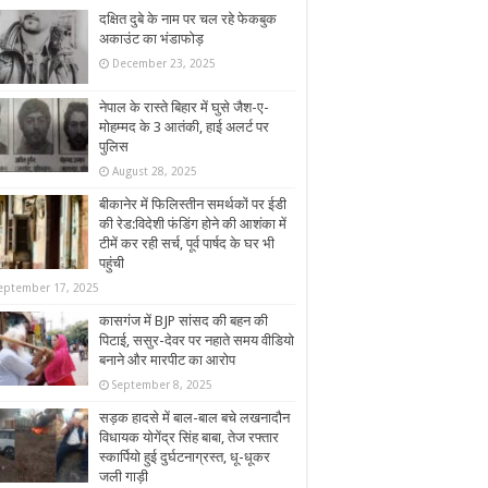
दक्षित दुबे के नाम पर चल रहे फेकबुक
अकाउंट का भंडाफोड़
December 23, 2025
नेपाल के रास्ते बिहार में घुसे जैश-ए-
मोहम्मद के 3 आतंकी, हाई अलर्ट पर
पुलिस
August 28, 2025
बीकानेर में फिलिस्तीन समर्थकों पर ईडी
की रेड:विदेशी फंडिंग होने की आशंका में
टीमें कर रही सर्च, पूर्व पार्षद के घर भी
पहुंची
eptember 17, 2025
कासगंज में BJP सांसद की बहन की
पिटाई, ससुर-देवर पर नहाते समय वीडियो
बनाने और मारपीट का आरोप
September 8, 2025
सड़क हादसे में बाल-बाल बचे लखनादौन
विधायक योगेंद्र सिंह बाबा, तेज रफ्तार
स्कार्पियो हुई दुर्घटनाग्रस्त, धू-धूकर
जली गाड़ी