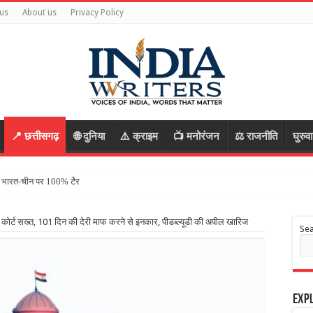
us
About us
Privacy Policy
📍 छत्तीसगढ़
🌐 दुनिया
⚠️ क्राइम
📺 मनोरंजन
⚖️ राजनीति
घुरुव
! भारत-चीन पर 100% टैरिफ का रास्ता साफ, अब ट्
कोर्ट सख्त, 101 दिन की देरी माफ करने से इनकार, पीडब्ल्यूडी की अपील खारिज
Se
Expl