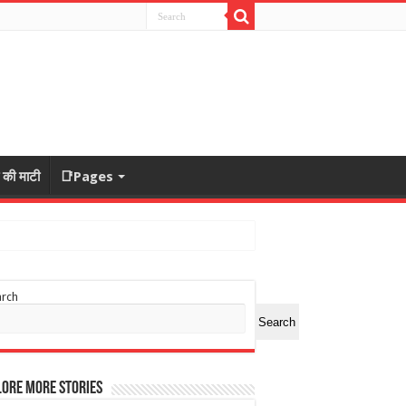
ा की माटी
📑Pages
arch
Search
ore More Stories