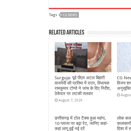
a
h
e
w
el
h
c
at
ss
itt
e
a
Tags
CG NEWS
e
s
e
e
g
e
b
A
n
r
ra
Related Articles
o
p
g
m
o
p
e
k
r
Surguja: पूर्व पीएम अटल बिहारी
CG New
वाजपेयी की प्रतिमा में दरार, विधायक
विजय शर्म
रामकुमार टोप्पो ने जांच के दिए निर्देश,
अनुसूचि
ठेकेदार पर लटकी तलवार
Augus
August 7, 2026
छत्तीसगढ़ में टोल टैक्स हुआ महंगा,
लोक कला
10 प्लाजा पर बढ़ा रेट, जानिए कहां-
कलाकारो
कहां लागू हुईं नई दरें
दिशा में स