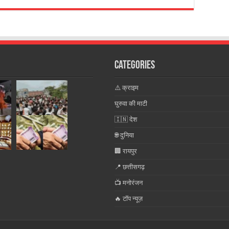
Categories
⚠️ क्राइम
घुरुवा की माटी
🇮🇳 देश
🌐 दुनिया
🏢 रायपुर
📍 छत्तीसगढ़
📺 मनोरंजन
🔥 टॉप न्यूज़