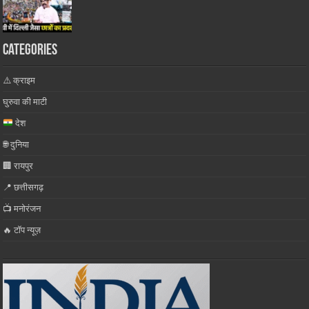
Categories
⚠️ क्राइम
घुरुवा की माटी
देश
🌐 दुनिया
🏢 रायपुर
📍 छत्तीसगढ़
📺 मनोरंजन
🔥 टॉप न्यूज़