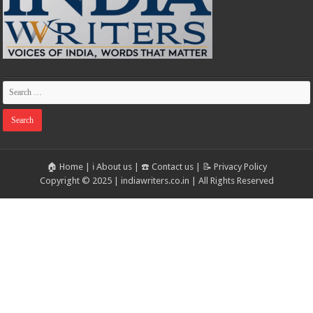
🏠 Home
|
ℹ️ About us
|
☎️ Contact us
|
📝 Privacy Policy
Copyright © 2025 | indiawriters.co.in | All Rights Reserved