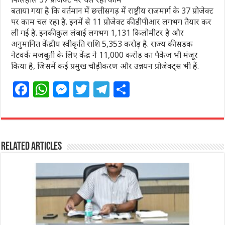
बताया गया है कि वर्तमान में छत्तीसगड़ में राष्ट्रीय राजमार्ग के 37 प्रोजेक्ट
पर काम चल रहा है. इनमें से 11 प्रोजेक्ट की डीपीआर लगभग तैयार कर
ली गई है. इनकी कुल लंबाई लगभग 1,131 किलोमीटर है और
अनुमानित केंद्रीय स्वीकृति राशि 5,353 करोड़ है. राज्य की सड़क
नेटवर्क मजबूती के लिए केंद्र ने 11,000 करोड़ का पैकेज भी मंजूर
किया है, जिसमें कई प्रमुख चौड़ीकरण और उन्नयन प्रोजेक्ट्स भी हैं.
F
W
M
T
T
S
a
h
e
w
el
h
c
at
ss
itt
e
ar
e
s
e
e
g
e
Related Articles
b
A
n
r
ra
o
p
g
m
o
p
e
k
r