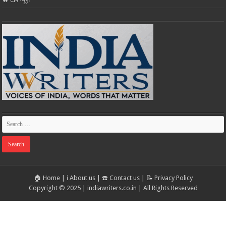
🏠 Home
|
ℹ️ About us
|
☎️ Contact us
|
📝 Privacy Policy
Copyright © 2025 | indiawriters.co.in | All Rights Reserved