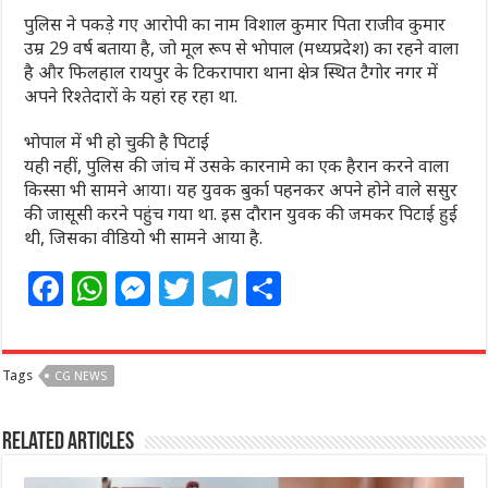
पुलिस ने पकड़े गए आरोपी का नाम विशाल कुमार पिता राजीव कुमार
उम्र 29 वर्ष बताया है, जो मूल रूप से भोपाल (मध्यप्रदेश) का रहने वाला
है और फिलहाल रायपुर के टिकरापारा थाना क्षेत्र स्थित टैगोर नगर में
अपने रिश्तेदारों के यहां रह रहा था.
भोपाल में भी हो चुकी है पिटाई
यही नहीं, पुलिस की जांच में उसके कारनामे का एक हैरान करने वाला
किस्सा भी सामने आया। यह युवक बुर्का पहनकर अपने होने वाले ससुर
की जासूसी करने पहुंच गया था. इस दौरान युवक की जमकर पिटाई हुई
थी, जिसका वीडियो भी सामने आया है.
F
W
M
T
T
S
a
h
e
w
el
h
c
at
ss
itt
e
ar
Tags
CG NEWS
e
s
e
e
g
e
b
A
n
r
ra
Related Articles
o
p
g
m