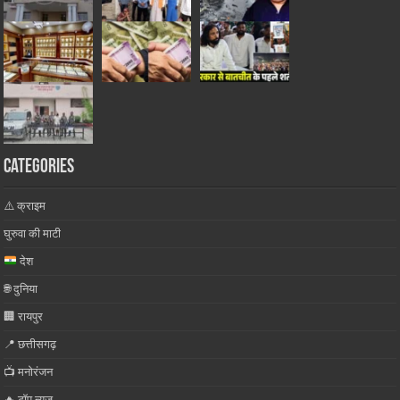
Categories
⚠️ क्राइम
घुरुवा की माटी
देश
🌐 दुनिया
🏢 रायपुर
📍 छत्तीसगढ़
📺 मनोरंजन
🔥 टॉप न्यूज़