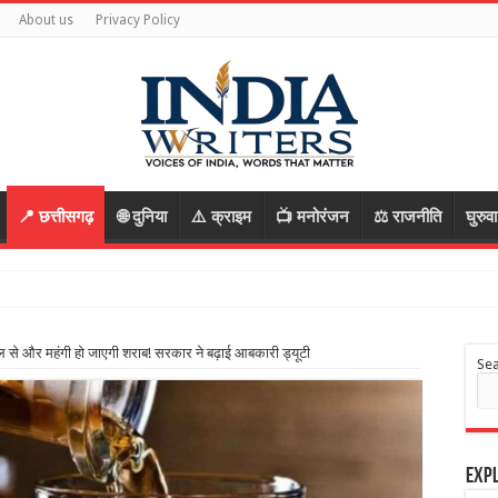
About us
Privacy Policy
📍 छत्तीसगढ़
🌐 दुनिया
⚠️ क्राइम
📺 मनोरंजन
⚖️ राजनीति
घुरुव
आरोपी, रास्ता पूछकर बातो
ल से और महंगी हो जाएगी शराब! सरकार ने बढ़ाई आबकारी ड्यूटी
Se
Expl