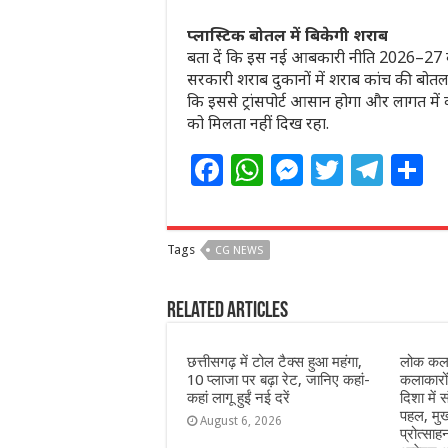
प्लास्टिक बोतल में बिकेगी शराब
बता दें कि इस नई आबकारी नीति 2026–27 
सरकारी शराब दुकानों में शराब कांच की बोतल
कि इससे ट्रांसपोर्ट आसान होगा और लागत म
को मिलता नहीं दिख रहा.
F
W
M
T
T
S
a
h
e
w
el
h
c
at
ss
itt
e
a
Tags
CG NEWS
e
s
e
e
g
e
b
A
n
r
ra
Related Articles
o
p
g
m
o
p
e
छत्तीसगढ़ में टोल टैक्स हुआ महंगा,
लोक कला
10 प्लाजा पर बढ़ा रेट, जानिए कहां-
कलाकारो
k
r
कहां लागू हुईं नई दरें
दिशा में स
पहल, मुख
August 6, 2026
प्रोत्सा