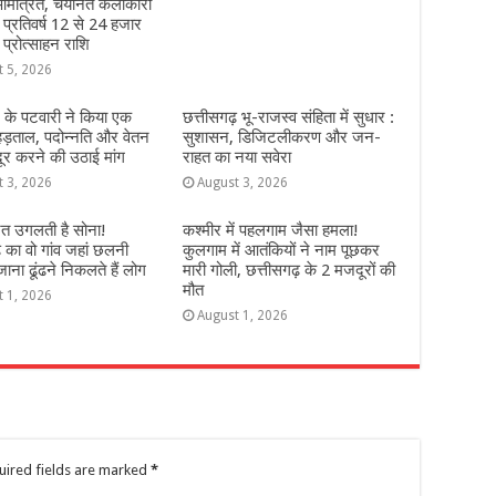
मंत्रित, चयनित कलाकारों
े प्रतिवर्ष 12 से 24 हजार
 प्रोत्साहन राशि
t 5, 2026
 के पटवारी ने किया एक
छत्तीसगढ़ भू-राजस्व संहिता में सुधार :
हड़ताल, पदोन्नति और वेतन
सुशासन, डिजिटलीकरण और जन-
दूर करने की उठाई मांग
राहत का नया सवेरा
t 3, 2026
August 3, 2026
ेत उगलती है सोना!
कश्‍मीर में पहलगाम जैसा हमला!
़ का वो गांव जहां छलनी
कुलगाम में आतंकियों ने नाम पूछकर
ना ढूंढने निकलते हैं लोग
मारी गोली, छत्तीसगढ़ के 2 मजदूरों की
मौत
t 1, 2026
August 1, 2026
uired fields are marked
*