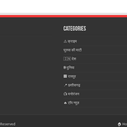
Categories
⚠️ क्राइम
घुरुवा की माटी
🇮🇳 देश
🌐 दुनिया
🏢 रायपुर
📍 छत्तीसगढ़
📺 मनोरंजन
🔥 टॉप न्यूज़
s Reserved
🏠 H