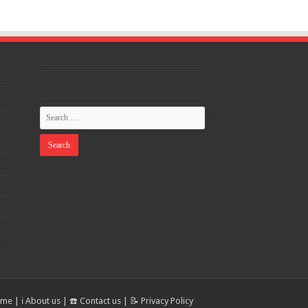
ome
|
ℹ️ About us
|
☎️ Contact us
|
📝 Privacy Policy