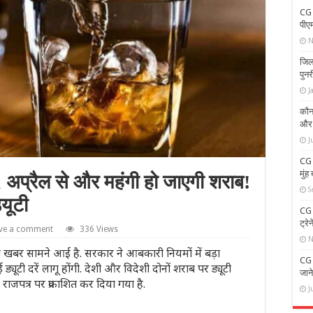
CG 
पीए
N
जिलो
पुनर
J
कौन 
और उ
J
CG N
मुंह
 अप्रैल से और महंगी हो जाएगी शराब!
S
यूटी
CG T
ट्रे
ve a comment
336 Views
N
जुड़ी खबर सामने आई है. सरकार ने आबकारी नियमों में बड़ा
CG B
्यूटी दरें लागू होंगी. देशी और विदेशी दोनों शराब पर ड्यूटी
जान
े राजपत्र पर प्रकाशित कर दिया गया है.
J