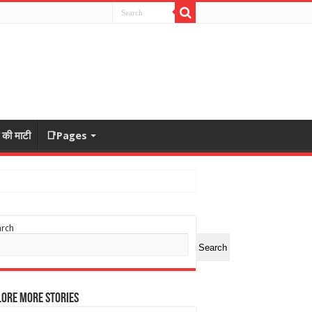
ा की माटी
📑Pages
arch
Search
ore More Stories