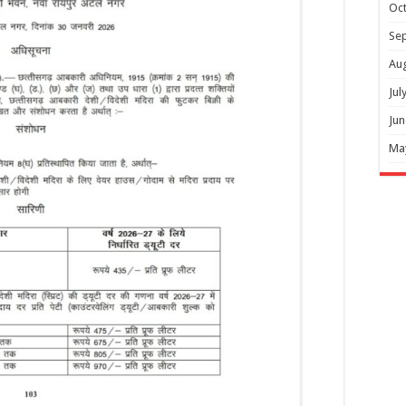
Oc
Se
Au
Jul
Jun
Ma