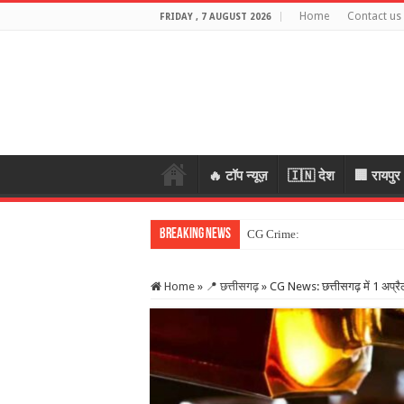
Home
Contact us
FRIDAY , 7 AUGUST 2026
🔥 टॉप न्यूज़
🇮🇳 देश
🏢 रायपुर
Breaking News
CG Crime: महिला के जेवर लेकर भागे 
Home
»
📍 छत्तीसगढ़
»
CG News: छत्तीसगढ़ में 1 अप्रै