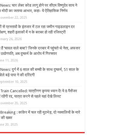
News: चार लेबर कोड लागू होने पर सीएम विष्णुदेव साय ने
म मोदी का जताया आभार, कहा- ये ऐतिहासिक निर्णय
ovember 22, 2025
ं से प्रस्तावों के इंतजार में टल रहा जमीन गाइडलाइन दर
ीक्षण, शहरी इलाकों में न के बराबर हो रही रजिस्ट्री
anuary 26, 2026
हैं ‘चावल वाले बाबा’? जिनके दरबार में पहुंचते थे नेता, अफसर
द्योगपति, अब दुष्कर्म के आरोप में गिरफ्तार
une 11, 2026
ews: दुर्ग में 6 साल की बच्ची के साथ दुष्कर्म, 51 साल के
 बोले बड़े पापा ने की दरिंदगी
eptember 10, 2025
rain Cancelled: यात्रीगण कृपया ध्यान दें! ये 8 पैसेंजर
नें रहेंगी रद्द, यात्रा करने से पहले यहां देखे लिस्ट
ovember 20, 2025
reaking : कांकेर में चल रही मुठभेड़, दो नक्सलियों के मारे
े की खबर
une 20, 2025