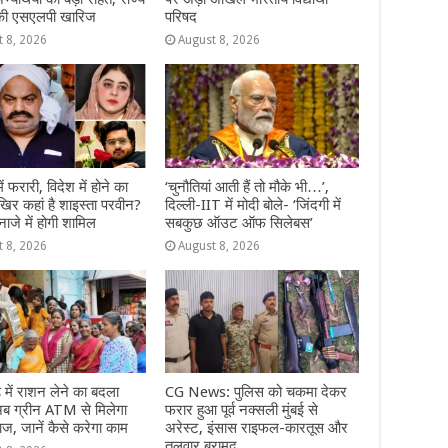
ी एसएलपी खारिज
परिषद
t 8, 2026
August 8, 2026
 में फरारी, व‍िदेश में होने का
‘चुनौतियां आती हैं तो मौके भी…’,
‍िर कहां है शाइस्‍ता परवीन?
दिल्ली-IIT में मोदी बोले- ‘जिंदगी में
नाजे में होगी शामिल
सबकुछ ऑउट ऑफ सिलेबस’
t 8, 2026
August 8, 2026
़ में राशन लेने का बदला
CG News: पुलिस को चकमा देकर
अब ग्रीन ATM से मिलेगा
फरार हुआ पूर्व नक्सली मुंबई से
ाज, जानें कैसे करेगा काम
अरेस्ट, इंसास राइफल-कारतूस और
तलवार बरामद