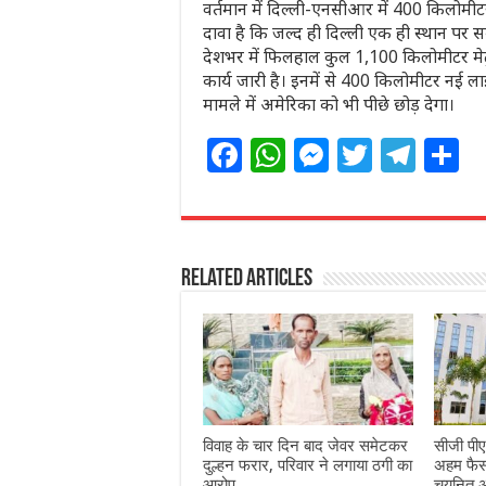
वर्तमान में दिल्ली-एनसीआर में 400 किलोमीटर
दावा है कि जल्द ही दिल्ली एक ही स्थान पर सबस
देशभर में फिलहाल कुल 1,100 किलोमीटर मेट्र
कार्य जारी है। इनमें से 400 किलोमीटर नई लाइने
मामले में अमेरिका को भी पीछे छोड़ देगा।
F
W
M
T
T
S
a
h
e
w
el
h
c
at
ss
itt
e
a
e
s
e
e
g
e
Related Articles
b
A
n
r
ra
o
p
g
m
o
p
e
k
r
विवाह के चार दिन बाद जेवर समेटकर
सीजी पीए
दुल्हन फरार, परिवार ने लगाया ठगी का
अहम फैसला
आरोप
चयनित अभ