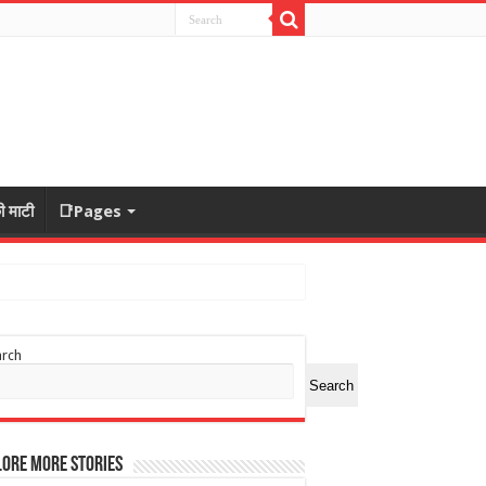
ी माटी
📑Pages
arch
Search
ore More Stories