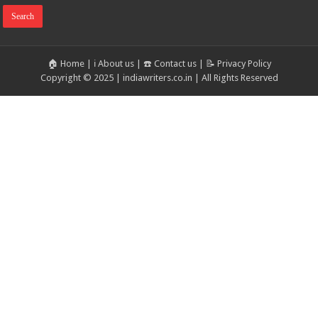
🏠 Home
|
ℹ️ About us
|
☎️ Contact us
|
📝 Privacy Policy
Copyright © 2025 | indiawriters.co.in | All Rights Reserved