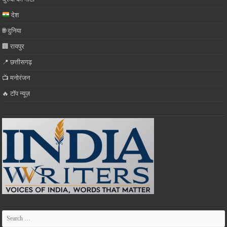
देश
🌐 दुनिया
🏢 रायपुर
📍 छत्तीसगढ़
📺 मनोरंजन
🔥 टॉप न्यूज़