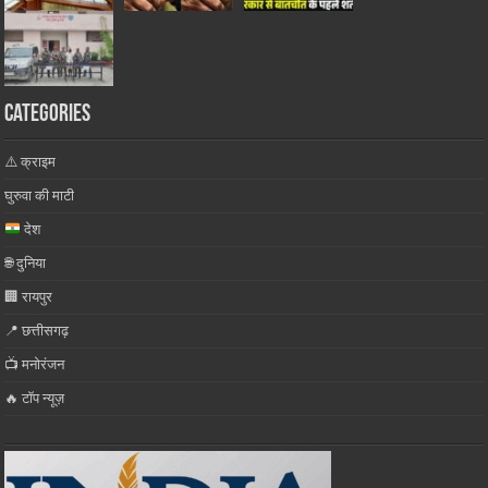
Categories
⚠️ क्राइम
घुरुवा की माटी
देश
🌐 दुनिया
🏢 रायपुर
📍 छत्तीसगढ़
📺 मनोरंजन
🔥 टॉप न्यूज़