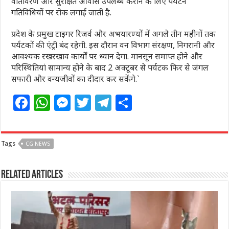
वातावरण और सुरक्षित आवास उपलब्ध कराने के लिए पर्यटन
गतिविधियों पर रोक लगाई जाती है.
प्रदेश के प्रमुख टाइगर रिजर्व और अभयारण्यों में अगले तीन महीनों तक
पर्यटकों की एंट्री बंद रहेगी. इस दौरान वन विभाग संरक्षण, निगरानी और
आवश्यक रखरखाव कार्यों पर ध्यान देगा. मानसून समाप्त होने और
परिस्थितियां सामान्य होने के बाद 2 अक्टूबर से पर्यटक फिर से जंगल
सफारी और वन्यजीवों का दीदार कर सकेंगे.`
F
W
M
T
T
S
a
h
e
w
el
h
c
at
ss
itt
e
ar
Tags
CG NEWS
e
s
e
e
g
e
b
A
n
r
ra
Related Articles
o
p
g
m
o
p
e
k
r