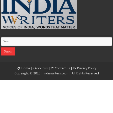
🏠 Home
|
ℹ️ About us
|
☎️ Contact us
|
📝 Privacy Policy
Copyright © 2025 | indiawriters.co.in | All Rights Reserved