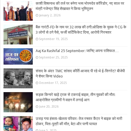
काशी विश्वनाथ की तर्ज पर बनेगा भव्य भोरमदेव कॉरिडोर, नए साल पर
मंत्री गजेन्द्र सिंह शेखावत ने किया भूमिपूजन
January 2, 2026
बैंक गारंटी-FD के नाम पर 32 लाख की ठगी:ओडिशा के युवक ने CG के
3 लोगों से ठगे पैसे, फर्जी सर्टिफिकेट दिया, आरोपी गिरफ्तार
September 19, 2025
Aaj Ka Rashifal 25 September: जानिए अपना राशिफल…
September 25, 2025
संसद के अंदर TMC सांसद कीर्ति आजाद पी रहे थे ई-सिगरेट? बीजेपी
ने शेयर किया Video
December 17, 2025
सड़क किनारे खड़े ट्रक से टकराई बाइक, तीन युवकों की मौत:
आक्रोशित ग्रामीणों ने वाहन में लगाई आग
June 20, 2026
उजड़ गया हंसता-खेलता परिवारः तेज रफ्तार कैंटर ने बाइक को मारी
ठोकर, पिता-पुत्री की मौत, बेटा और पत्नी घायल
June 5, 2025