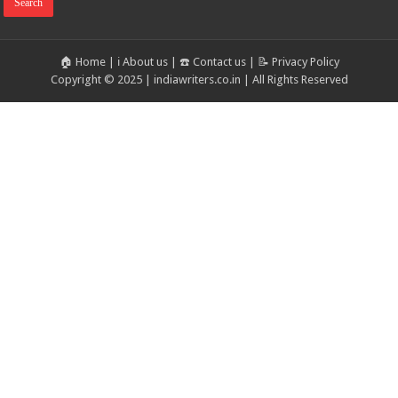
🏠 Home
|
ℹ️ About us
|
☎️ Contact us
|
📝 Privacy Policy
Copyright © 2025 | indiawriters.co.in | All Rights Reserved