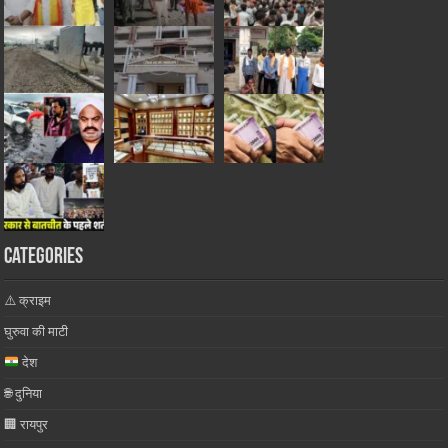
Categories
⚠️ क्राइम
घुरुवा की माटी
देश
🌐 दुनिया
🏢 रायपुर