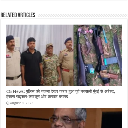
c
at
ss
itt
e
ar
e
s
e
e
g
e
Related Articles
b
A
n
r
ra
o
p
g
m
o
p
e
k
r
CG News: पुलिस को चकमा देकर फरार हुआ पूर्व नक्सली मुंबई से अरेस्ट,
इंसास राइफल-कारतूस और तलवार बरामद
August 8, 2026