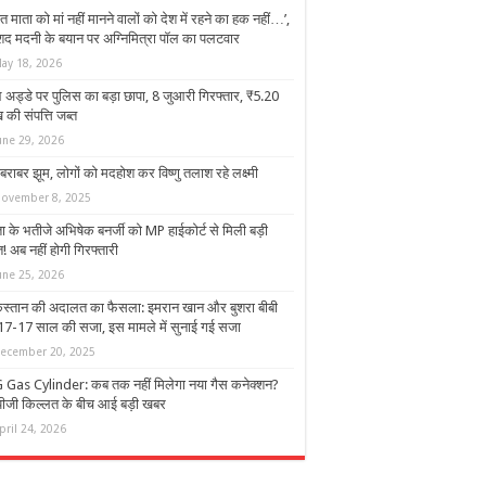
त माता को मां नहीं मानने वालों को देश में रहने का हक नहीं…’,
द मदनी के बयान पर अग्निमित्रा पॉल का पलटवार
ay 18, 2026
 अड्डे पर पुलिस का बड़ा छापा, 8 जुआरी गिरफ्तार, ₹5.20
की संपत्ति जब्त
une 29, 2026
बराबर झूम, लोगों को मदहोश कर विष्णु तलाश रहे लक्ष्मी
ovember 8, 2025
ा के भतीजे अभिषेक बनर्जी को MP हाईकोर्ट से मिली बड़ी
! अब नहीं होगी गिरफ्तारी
une 25, 2026
िस्तान की अदालत का फैसला: इमरान खान और बुशरा बीबी
17-17 साल की सजा, इस मामले में सुनाई गई सजा
ecember 20, 2025
 Gas Cylinder: कब तक नहीं मिलेगा नया गैस कनेक्शन?
ीजी किल्लत के बीच आई बड़ी खबर
pril 24, 2026