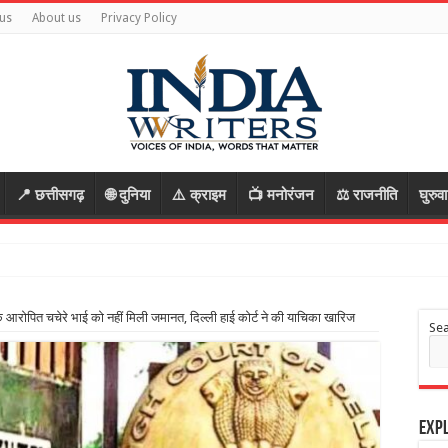
us
About us
Privacy Policy
📍 छत्तीसगढ़
🌐 दुनिया
⚠️ क्राइम
📺 मनोरंजन
⚖️ राजनीति
घुरुव
के आरोपित चचेरे भाई को नहीं मिली जमानत, दिल्ली हाई कोर्ट ने की याचिका खारिज
Se
Expl