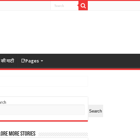
ा की माटी
📑Pages
arch
Search
ore More Stories