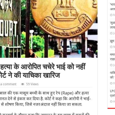
‘भार
अरश
M
जुआ
लाख 
J
झूम 
N
ममत
राहत
हत्या के आरोपित चचेरे भाई को नहीं
J
पाक
ोर्ट ने की याचिका खारिज
को 
D
 a comment
59 Views
LPG
8 साल की एक मासूम बच्ची के साथ हुए रेप (Rape) और हत्या
एलप
 देने से इंकार कर दिया है. कोर्ट ने कहा कि आरोपी ने भाई-
A
रूरता से शोषण किया, जिसे नजरअंदाज नहीं किया जा सकता.