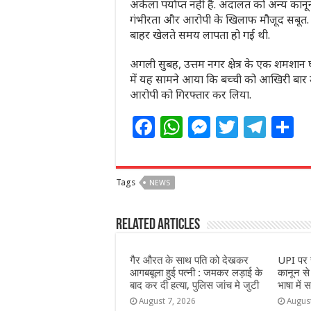
अकेला पर्याप्त नहीं है. अदालत को अन्य कानू
गंभीरता और आरोपी के खिलाफ मौजूद सबूत. 
बाहर खेलते समय लापता हो गई थी.
अगली सुबह, उत्तम नगर क्षेत्र के एक शमशान
में यह सामने आया कि बच्ची को आखिरी बार उ
आरोपी को गिरफ्तार कर लिया.
F
W
M
T
T
S
a
h
e
w
el
h
c
at
ss
itt
e
a
Tags
NEWS
e
s
e
e
g
e
b
A
n
r
ra
Related Articles
o
p
g
m
o
p
e
गैर औरत के साथ पति को देखकर
UPI पर च
आगबबूला हुई पत्नी : जमकर लड़ाई के
कानून स
k
r
बाद कर दी हत्या, पुलिस जांच मे जुटी
भाषा में स
August 7, 2026
Augus