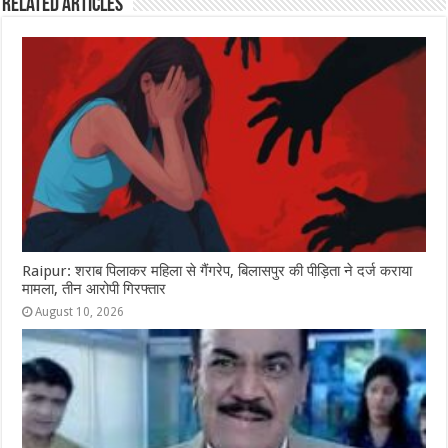
Related Articles
o
p
g
m
o
p
e
k
r
Raipur: शराब पिलाकर महिला से गैंगरेप, बिलासपुर की पीड़िता ने दर्ज कराया
मामला, तीन आरोपी गिरफ्तार
August 10, 2026