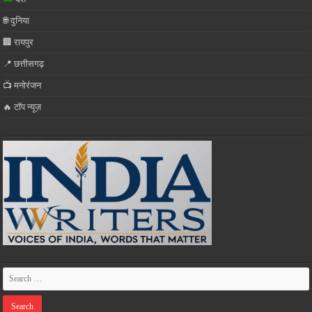
🌐 दुनिया
🏢 रायपुर
📍 छत्तीसगढ़
📺 मनोरंजन
🔥 टॉप न्यूज़