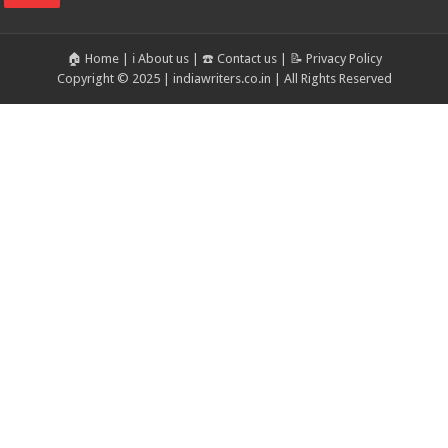
🏠 Home
|
ℹ️ About us
|
☎️ Contact us
|
📝 Privacy Policy
Copyright © 2025 | indiawriters.co.in | All Rights Reserved