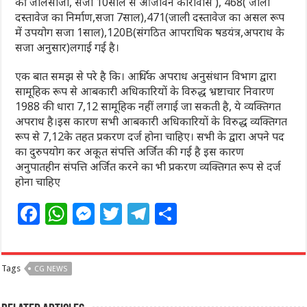
की जालसाजी, सजा 10साल से आजीवन कारावास ), 468( जाली
दस्तावेज का निर्माण,सजा 7साल),471(जाली दस्तावेज का असल रूप
में उपयोग सजा 1साल),120B(संगठित आपराधिक षडयंत्र,अपराध के
सजा अनुसार)लगाई गई है।
एक बात समझ से परे है कि। आर्थिक अपराध अनुसंधान विभाग द्वारा
सामूहिक रूप से आबकारी अधिकारियों के विरुद्ध भ्रष्टाचार निवारण
1988 की धारा 7,12 सामूहिक नहीं लगाई जा सकती है, ये व्यक्तिगत
अपराध है।इस कारण सभी आबकारी अधिकारियों के विरुद्ध व्यक्तिगत
रूप से 7,12के तहत प्रकरण दर्ज होना चाहिए। सभी के द्वारा अपने पद
का दुरुपयोग कर अकूत संपत्ति अर्जित की गई है इस कारण
अनुपातहीन संपत्ति अर्जित करने का भी प्रकरण व्यक्तिगत रूप से दर्ज
होना चाहिए
F
W
M
T
T
S
a
h
e
w
el
h
c
at
ss
itt
e
ar
Tags
CG NEWS
e
s
e
e
g
e
b
A
n
r
ra