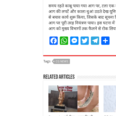
समय रहते काबू पाया गया आग पर, टला एक 
आग की लपटें और काला धुआं उठते देख यूनिवर्
से बचाव कार्य शुरू किया, जिसके बाद सूचना 
आग पर पूरी तरह नियंत्रण पाया। इस घटना में
आग को मुख्य विभागों तक फैलने से रोक लिया
F
W
M
T
T
S
a
h
e
w
el
h
c
at
ss
itt
e
a
Tags
CG NEWS
e
s
e
e
g
e
b
A
n
r
ra
Related Articles
o
p
g
m
o
p
e
k
r