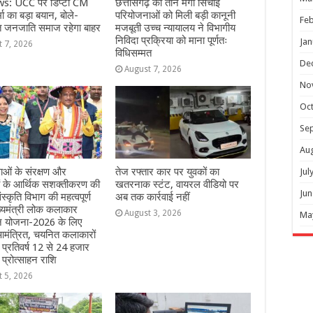
s: UCC पर डिप्टी CM
छत्तीसगढ़ की तीन मेगा सिंचाई
ा का बड़ा बयान, बोले-
परियोजनाओं को मिली बड़ी कानूनी
Feb
त जनजाति समाज रहेगा बाहर
मजबूती उच्च न्यायालय ने विभागीय
निविदा प्रक्रिया को माना पूर्णतः
Jan
t 7, 2026
विधिसम्मत
De
August 7, 2026
No
Oc
Se
Au
ओं के संरक्षण और
तेज रफ्तार कार पर युवकों का
Jul
ं के आर्थिक सशक्तीकरण की
खतरनाक स्टंट, वायरल वीडियो पर
Jun
ंस्कृति विभाग की महत्वपूर्ण
अब तक कार्रवाई नहीं
्यमंत्री लोक कलाकार
August 3, 2026
Ma
हन योजना-2026 के लिए
मंत्रित, चयनित कलाकारों
े प्रतिवर्ष 12 से 24 हजार
 प्रोत्साहन राशि
t 5, 2026