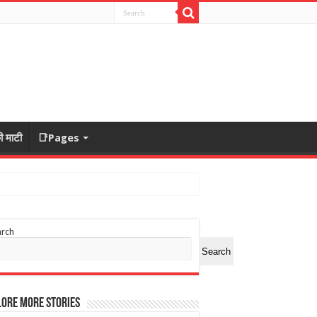
ी माटी
📑Pages
arch
Search
ore More Stories