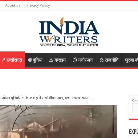
About us
Privacy Policy
📍 छत्तीसगढ़
🌐 दुनिया
⚠️ क्राइम
📺 मनोरंजन
⚖️ राजनीति
घुरुवा क
 म
 ओपन यूनिवर्सिटी के कबाड़ में लगी भीषण आग, मची अफरा-तफरी….
Se
Expl