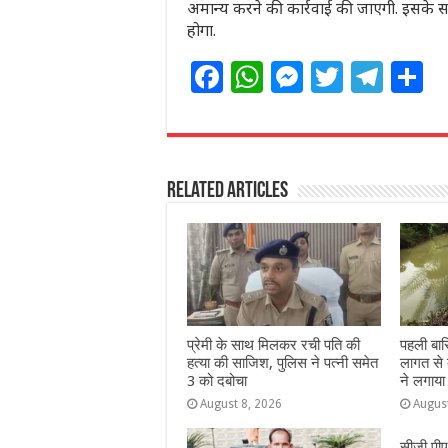
अमान्य करने की कार्रवाई की जाएगी. इसके स
होगा.
F
W
M
T
T
S
a
h
e
w
el
h
c
at
ss
itt
e
a
e
s
e
e
g
e
Related Articles
b
A
n
r
ra
o
p
g
m
o
p
e
k
r
प्रेमी के साथ मिलकर रची पति की
पहली बार
हत्या की साजिश, पुलिस ने पत्नी समेत
लागत से ब
3 को दबोचा
ने लगाया
August 8, 2026
Augus
सीजी पीए