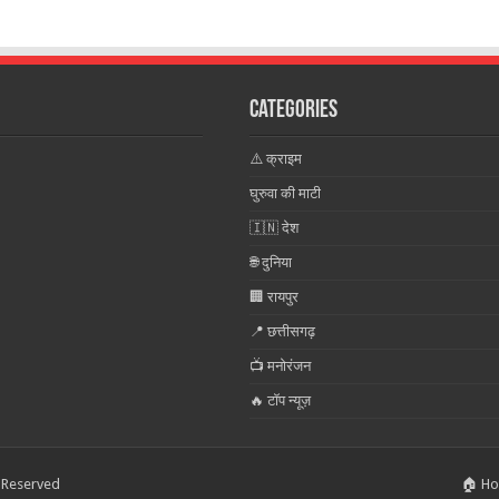
Categories
⚠️ क्राइम
घुरुवा की माटी
🇮🇳 देश
🌐 दुनिया
🏢 रायपुर
📍 छत्तीसगढ़
📺 मनोरंजन
🔥 टॉप न्यूज़
s Reserved
🏠 H