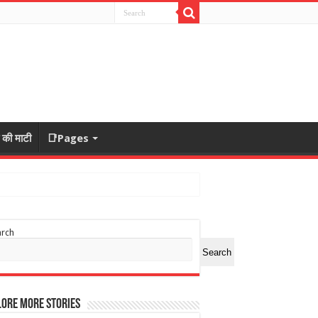
ा की माटी
📑Pages
arch
Search
ore More Stories