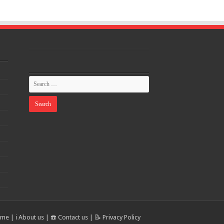
ome
|
ℹ️ About us
|
☎️ Contact us
|
📝 Privacy Policy