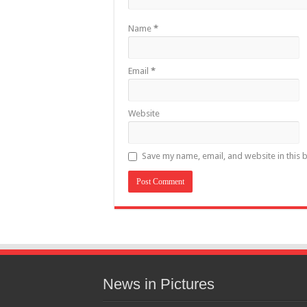
Name
*
Email
*
Website
Save my name, email, and website in this 
News in Pictures