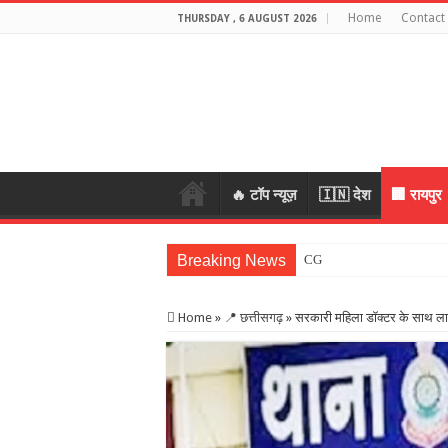
Home
Contact
THURSDAY , 6 AUGUST 2026
🔥 टॉप न्यूज़
🇮🇳 देश
🏢 रायपुर
Breaking News
CG Crime: महिला के जेवर लेक
Home
»
📍 छत्तीसगढ़
»
सरकारी महिला डॉक्टर के साथ ला