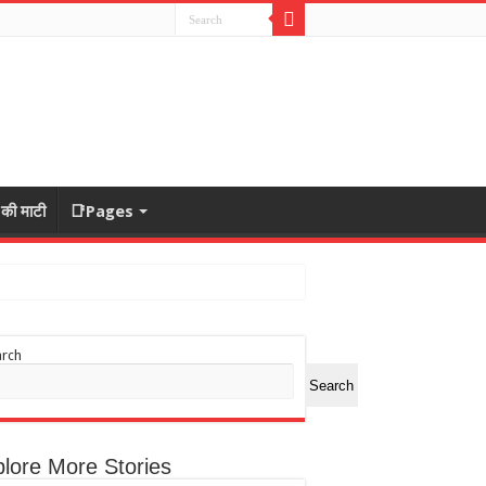
ा की माटी
📑Pages
arch
Search
lore More Stories