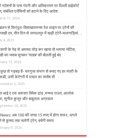
रो स्टेशनों के पास गंदगी और अतिक्रमण पर दिल्ली हाईकोर्ट
, संबंधित एजेंसियों को हटाने के दिए आदेश
arch 17, 2026
्खलन से किरंदुल-विशाखापत्तनम रेल लाइन पर ट्रेनों की
ाही ठप, तीन दिन से जगदलपुर में खड़ी ट्रेनें-मालगाड़ियां…
ly 4, 2025
कारी के पेड़ से अमरूद तोड़ कर खाया तो थमाया नोटिस,
ाही का जवाब सुनकर ‘साहब’ की बोलती हुई बंद
nuary 13, 2026
कुछ तो गड़बड़ हैं- सरगुजा संभाग से बनाए गए हर मंत्री के
डी, उसी केटेगरी में दयाल का संतोष भी
ovember 5, 2025
त आई ए एस अफसर विवेक ढांड ,मन्मथ राउत, आलोक
्ला, सुनील कुजूर और बाबूलाल अग्रवाल
eptember 26, 2025
News: अब 100 की जगह 15 रुपए में होगा सफर, अगले
ने से कुरूद तक चलेगी ट्रेन, बचेगी समय
ebruary 9, 2026