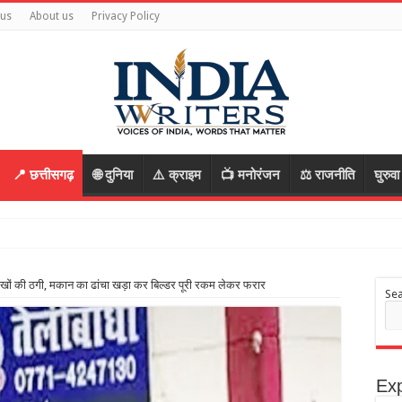
 us
About us
Privacy Policy
📍 छत्तीसगढ़
🌐 दुनिया
⚠️ क्राइम
📺 मनोरंजन
⚖️ राजनीति
घुरुव
र भागे आरोपी, र
खों की ठगी, मकान का ढांचा खड़ा कर बिल्डर पूरी रकम लेकर फरार
Se
Exp