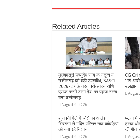
a
h
e
w
el
h
c
at
ss
itt
e
a
e
s
e
e
g
e
Related Articles
b
A
n
r
ra
o
p
g
m
o
p
e
k
r
मुख्यमंत्री विष्णुदेव साय के नेतृत्व में
CG Crim
छत्तीसगढ़ को बड़ी उपलब्धि, SASCI
भागे आरोप
2026-27 के तहत प्रोत्साहन राशि
उलझाया,
प्राप्त करने वाला देश का पहला राज्य
August
बना छत्तीसगढ़
August 6, 2026
श्रावणी मेले में चोरों का आतंक :
पटना में
शिवगंगा से मंदिर परिसर तक कांवड़ियों
ट्रक और 
को बना रहे निशाना
की मौत,
August 6, 2026
August