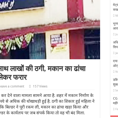
मेट्
सख्त
M
भूस
आवाज
Ju
अधि
सिप
Ja
दया 
ओएस
ाथ लाखों की ठगी, मकान का ढांचा
N
 लेकर फरार
डकै
शुक
Leave a comment
157 Views
S
न कर देने वाला मामला सामने आया है. शहर में मकान निर्माण के
CG 
ये से अधिक की धोखाधड़ी हुई है. ठगी का शिकार हुई महिला ने
मही
ा कि बिल्डर ने पूरी रकम ली, मकान का ढांचा खड़ा किया और
F
्डर के कार्यलय पर जब संपर्क किया तो वह भी बंद मिला.