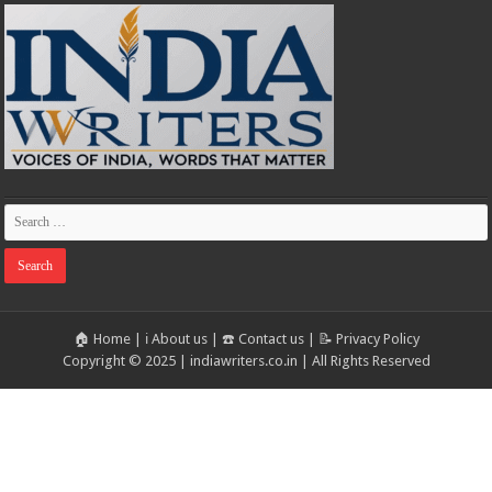
🏠 Home
|
ℹ️ About us
|
☎️ Contact us
|
📝 Privacy Policy
Copyright © 2025 | indiawriters.co.in | All Rights Reserved