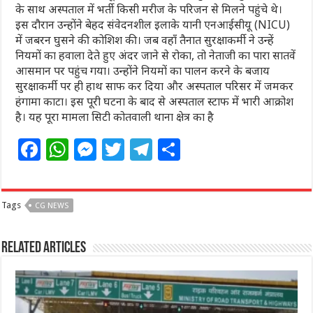
के साथ अस्पताल में भर्ती किसी मरीज के परिजन से मिलने पहुंचे थे।
इस दौरान उन्होंने बेहद संवेदनशील इलाके यानी एनआईसीयू (NICU)
में जबरन घुसने की कोशिश की। जब वहाँ तैनात सुरक्षाकर्मी ने उन्हें
नियमों का हवाला देते हुए अंदर जाने से रोका, तो नेताजी का पारा सातवें
आसमान पर पहुंच गया। उन्होंने नियमों का पालन करने के बजाय
सुरक्षाकर्मी पर ही हाथ साफ कर दिया और अस्पताल परिसर में जमकर
हंगामा काटा। इस पूरी घटना के बाद से अस्पताल स्टाफ में भारी आक्रोश
है। यह पूरा मामला सिटी कोतवाली थाना क्षेत्र का है
F
W
M
T
T
S
a
h
e
w
el
h
c
at
ss
itt
e
ar
Tags
CG NEWS
e
s
e
e
g
e
b
A
n
r
ra
Related Articles
o
p
g
m
o
p
e
k
r