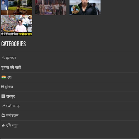
Categories
⚠️ क्राइम
घुरुवा की माटी
देश
🌐 दुनिया
🏢 रायपुर
📍 छत्तीसगढ़
📺 मनोरंजन
🔥 टॉप न्यूज़