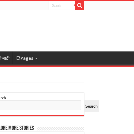
ी माटी
📑Pages
arch
Search
ore More Stories