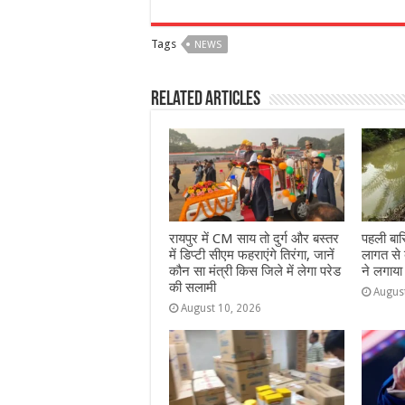
a
h
e
w
el
h
c
at
ss
itt
e
a
Tags
NEWS
e
s
e
e
g
e
b
A
n
r
ra
Related Articles
o
p
g
m
o
p
e
k
r
रायपुर में CM साय तो दुर्ग और बस्तर
पहली बार
में डिप्टी सीएम फहराएंगे तिरंगा, जानें
लागत से ब
कौन सा मंत्री किस जिले में लेगा परेड
ने लगाया
की सलामी
Augus
August 10, 2026