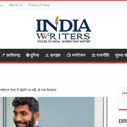
us
About us
Privacy Policy
📍 छत्तीसगढ़
🌐 दुनिया
⚠️ क्राइम
📺 मनोरंजन
⚖️ राजनीति
घुरुवा क
मर के
्टर टेस्ट में खेलेंगे या नहीं, हो गया फैसला!
Se
Expl