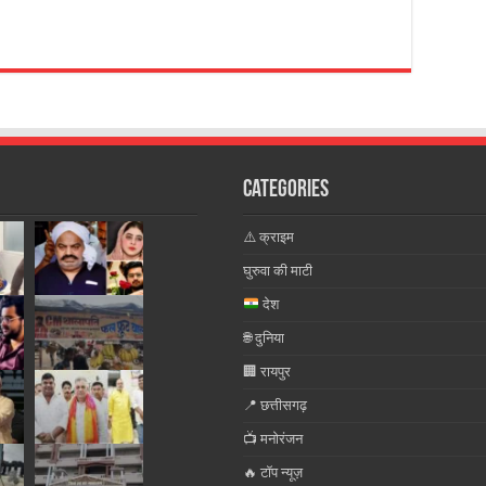
Categories
⚠️ क्राइम
घुरुवा की माटी
देश
🌐 दुनिया
🏢 रायपुर
📍 छत्तीसगढ़
📺 मनोरंजन
🔥 टॉप न्यूज़