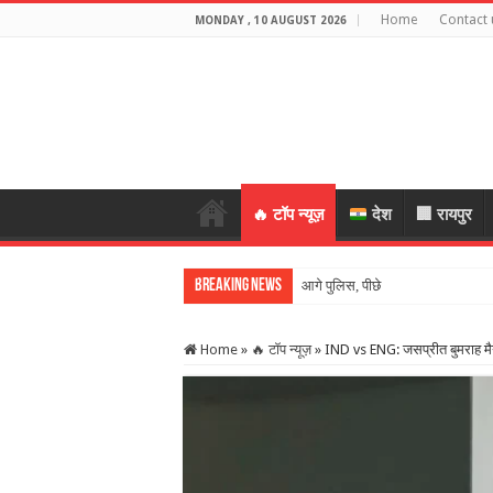
Home
Contact 
MONDAY , 10 AUGUST 2026
🔥 टॉप न्यूज़
देश
🏢 रायपुर
Breaking News
आगे पुलिस, पीछे 30 लग्जरी कारें… उ
Home
»
🔥 टॉप न्यूज़
»
IND vs ENG: जसप्रीत बुमराह मैनचेस