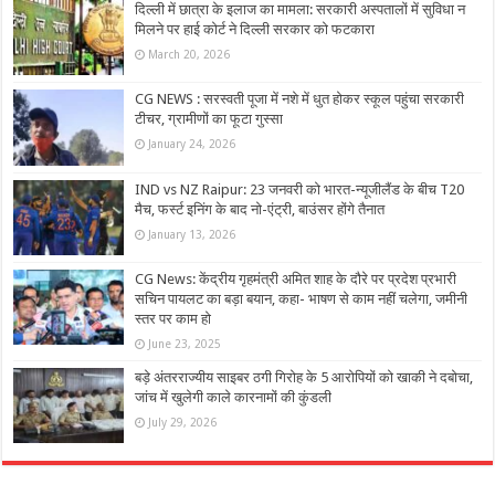
दिल्ली में छात्रा के इलाज का मामला: सरकारी अस्पतालों में सुविधा न
मिलने पर हाई कोर्ट ने दिल्ली सरकार को फटकारा
March 20, 2026
CG NEWS : सरस्वती पूजा में नशे में धुत होकर स्कूल पहुंचा सरकारी
टीचर, ग्रामीणों का फूटा गुस्सा
January 24, 2026
IND vs NZ Raipur: 23 जनवरी को भारत-न्यूजीलैंड के बीच T20
मैच, फर्स्ट इनिंग के बाद नो-एंट्री, बाउंसर होंगे तैनात
January 13, 2026
CG News: केंद्रीय गृहमंत्री अमित शाह के दौरे पर प्रदेश प्रभारी
सचिन पायलट का बड़ा बयान, कहा- भाषण से काम नहीं चलेगा, जमीनी
स्तर पर काम हो
June 23, 2025
बड़े अंतरराज्यीय साइबर ठगी गिरोह के 5 आरोपियों को खाकी ने दबोचा,
जांच में खुलेगी काले कारनामों की कुंडली
July 29, 2026