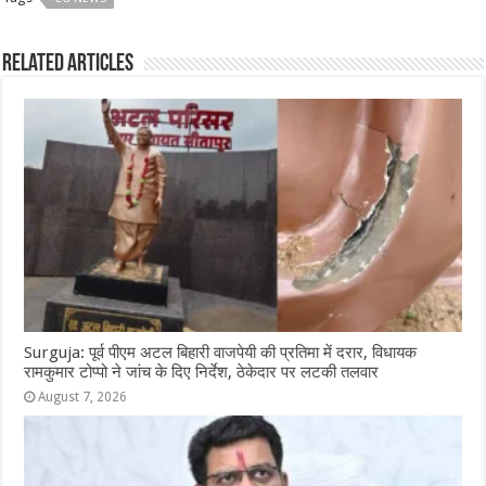
e
s
e
e
g
e
b
A
n
r
ra
Related Articles
o
p
g
m
o
p
e
k
r
Surguja: पूर्व पीएम अटल बिहारी वाजपेयी की प्रतिमा में दरार, विधायक
रामकुमार टोप्पो ने जांच के दिए निर्देश, ठेकेदार पर लटकी तलवार
August 7, 2026