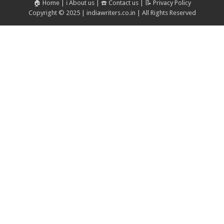
🏠 Home
|
ℹ️ About us
|
☎️ Contact us
|
📝 Privacy Policy
Copyright © 2025 | indiawriters.co.in | All Rights Reserved