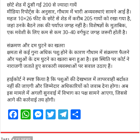
छोटे शेड में ठूंसी गईं 200 से ज्यादा गायें
मीडिया रिपोर्ट्स के अनुसार, गौधाम में भारी अव्यवस्थाएं सामने आई हैं।
महज 10×26 फीट के छोटे से शेड में करीब 205 गायों को रखा गया है,
जहां उनके बैठने तक की पर्याप्त जगह नहीं है। विशेषज्ञों के मुताबिक,
एक मवेशी के लिए कम से कम 30-40 वर्गफुट जगह जरूरी होती है।
संक्रमण और दम घुटने का खतरा
क्षमता से कई गुना अधिक पशु होने के कारण गौधाम में संक्रमण फैलने
और पशुओं के दम घुटने का खतरा बना हुआ है। इस स्थिति पर कोर्ट ने
नाराजगी जताते हुए सरकारी व्यवस्थाओं पर सवाल उठाए हैं।
हाईकोर्ट ने स्पष्ट किया है कि पशुओं की देखभाल में लापरवाही बर्दाश्त
नहीं की जाएगी और जिम्मेदार अधिकारियों को जवाब देना होगा। अब
इस मामले में अगली सुनवाई में विभाग का पक्ष सामने आएगा, जिससे
आगे की कार्रवाई तय होगी।
F
W
M
T
T
S
a
h
e
w
el
h
c
at
ss
itt
e
ar
Tags
CG NEWS