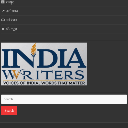
🏢 रायपुर
📍 छत्तीसगढ़
📺 मनोरंजन
🔥 टॉप न्यूज़