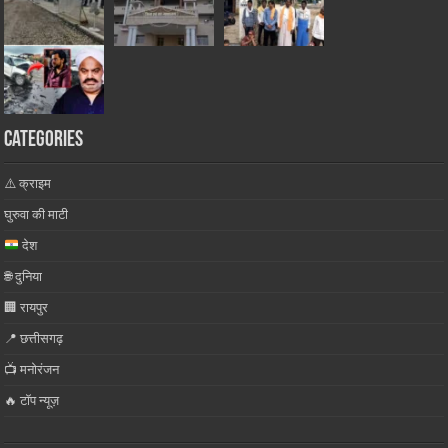
Categories
⚠️ क्राइम
घुरुवा की माटी
देश
🌐 दुनिया
🏢 रायपुर
📍 छत्तीसगढ़
📺 मनोरंजन
🔥 टॉप न्यूज़