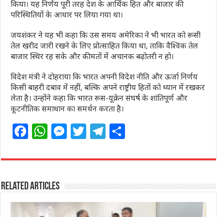
किया। यह निर्णय पूरी तरह देश के आर्थिक हित और बाजार की
परिस्थितियों के आधार पर लिया गया था।
जयशंकर ने यह भी कहा कि उस समय अमेरिका ने भी भारत को रूसी
तेल खरीद जारी रखने के लिए प्रोत्साहित किया था, ताकि वैश्विक तेल
बाजार स्थिर रह सके और कीमतों में अचानक बढ़ोतरी न हो।
विदेश मंत्री ने दोहराया कि भारत अपनी विदेश नीति और ऊर्जा निर्णय
किसी बाहरी दबाव में नहीं, बल्कि अपने राष्ट्रीय हितों को ध्यान में रखकर
लेता है। उन्होंने कहा कि भारत रूस-यूक्रेन संघर्ष के शांतिपूर्ण और
कूटनीतिक समाधान का समर्थन करता है।
F
W
M
T
T
S
a
h
e
w
el
h
c
at
ss
itt
e
ar
e
s
e
e
g
e
Related Articles
b
A
n
r
ra
o
p
g
m