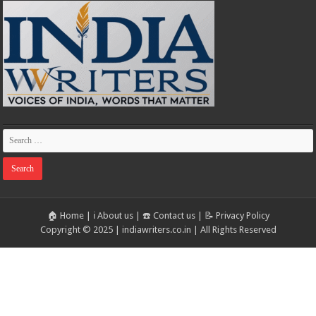
🏠 Home
|
ℹ️ About us
|
☎️ Contact us
|
📝 Privacy Policy
Copyright © 2025 | indiawriters.co.in | All Rights Reserved