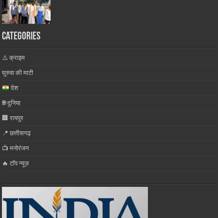
Categories
⚠️ क्राइम
घुरुवा की माटी
देश
🌐 दुनिया
🏢 रायपुर
📍 छत्तीसगढ़
📺 मनोरंजन
🔥 टॉप न्यूज़