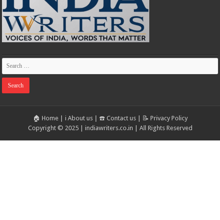
🏠 Home
|
ℹ️ About us
|
☎️ Contact us
|
📝 Privacy Policy
Copyright © 2025 | indiawriters.co.in | All Rights Reserved