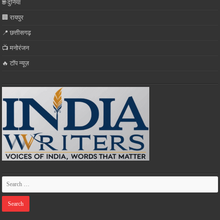
🌐 दुनिया
🏢 रायपुर
📍 छत्तीसगढ़
📺 मनोरंजन
🔥 टॉप न्यूज़