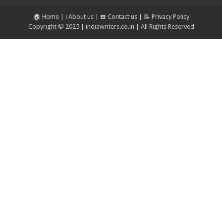
🏠 Home
|
ℹ️ About us
|
☎️ Contact us
|
📝 Privacy Policy
Copyright © 2025 | indiawriters.co.in | All Rights Reserved