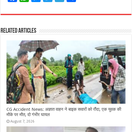
a
h
e
w
el
h
c
at
ss
itt
e
ar
e
s
e
e
g
e
Related Articles
b
A
n
r
ra
o
p
g
m
o
p
e
k
r
CG Accident News: अज्ञात वाहन ने बाइक सवारों को रौंदा, एक युवक की
मौके पर मौत, दो गंभीर घायल
August 7, 2026