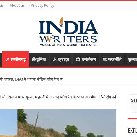
us
About us
Privacy Policy
📍 छत्तीसगढ़
🌐 दुनिया
⚠️ क्राइम
📺 मनोरंजन
⚖️ राजनीति
घुरुव
वीडियो वायरल, DEO ने थमाया नोटिस, तीन दिन के भीतर मांगा जवाब
 भोजराज नाग का गुस्‍सा, महानदी में चल रहे अवैध रेत उत्खनन पर अधिकारियों संग की
Se
Expl