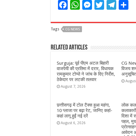
F
W
M
T
T
S
a
h
e
w
el
h
c
at
ss
itt
e
a
Tags
CG NEWS
e
s
e
e
g
e
b
A
n
r
ra
Related Articles
o
p
g
m
o
p
e
Surguja: पूर्व पीएम अटल बिहारी
CG New
वाजपेयी की प्रतिमा में दरार, विधायक
विजय शर्म
k
r
रामकुमार टोप्पो ने जांच के दिए निर्देश,
अनुसूचि
ठेकेदार पर लटकी तलवार
Augus
August 7, 2026
छत्तीसगढ़ में टोल टैक्स हुआ महंगा,
लोक कला
10 प्लाजा पर बढ़ा रेट, जानिए कहां-
कलाकारो
कहां लागू हुईं नई दरें
दिशा में स
पहल, मुख
August 6, 2026
प्रोत्सा
आवेदन आ