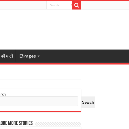
ा की माटी
📑Pages
arch
Search
ore More Stories