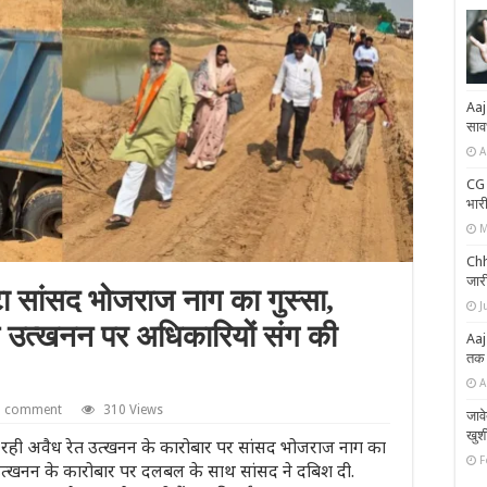
Aaj
साव
A
CG म
भारी
M
Chh
जार
 सांसद भोजराज नाग का गुस्‍सा,
J
ेत उत्खनन पर अधिकारियों संग की
Aaj
तक
A
a comment
310 Views
जावे
खुशी
ल रही अवैध रेत उत्खनन के कारोबार पर सांसद भोजराज नाग का
F
ेत उत्खनन के कारोबार पर दलबल के साथ सांसद ने दबिश दी.