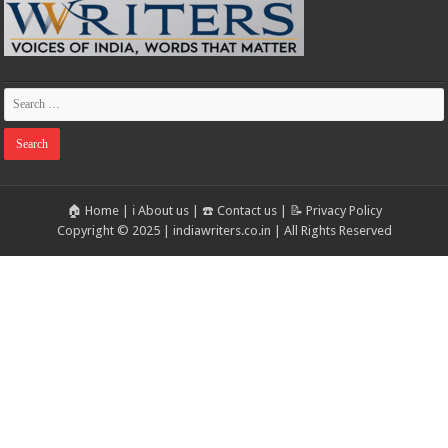
🏠 Home
|
ℹ️ About us
|
☎️ Contact us
|
📝 Privacy Policy
Copyright © 2025 | indiawriters.co.in | All Rights Reserved