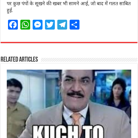
पर कुछ पंपों के सूखने की खबर भी सामने आई, जो बाद में गलत साबित
हुई.
F
W
M
T
T
S
a
h
e
w
el
h
c
at
ss
itt
e
ar
e
s
e
e
g
e
Related Articles
b
A
n
r
ra
o
p
g
m
o
p
e
k
r