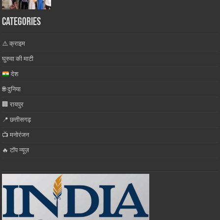
Categories
⚠️ क्राइम
घुरुवा की माटी
देश
🌐 दुनिया
🏢 रायपुर
📍 छत्तीसगढ़
📺 मनोरंजन
🔥 टॉप न्यूज़