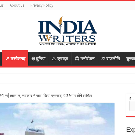
us
About us
Privacy Policy
📍 छत्तीसगढ़
🌐 दुनिया
⚠️ क्राइम
📺 मनोरंजन
⚖️ राजनीति
घुरुव
 का वीडिय
ी नई तहसील, सरकार ने जारी किया प्रस्ताव, ये 39 गांव होंगे शामिल
Se
Exp