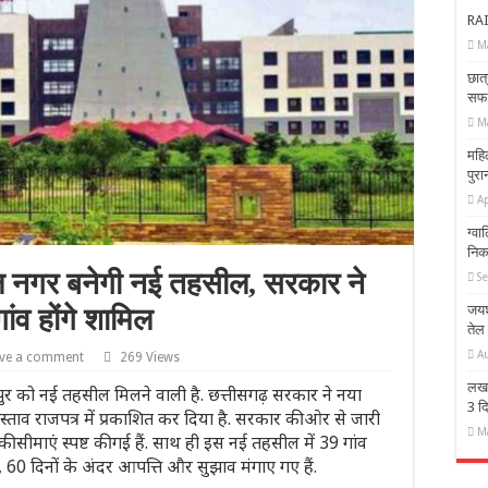
RAI
M
छात्
सफ
M
महि
पुरा
Ap
ग्वा
निक
 नगर बनेगी नई तहसील, सरकार ने
S
जयश
ांव होंगे शामिल
तेल
A
ve a comment
269 Views
लखनऊ
र को नई तहसील मिलने वाली है. छत्तीसगढ़ सरकार ने नया
3 द
ताव राजपत्र में प्रकाशित कर दिया है. सरकार की ओर से जारी
M
सीमाएं स्पष्ट की गई हैं. साथ ही इस नई तहसील में 39 गांव
ीं, 60 दिनों के अंदर आपत्ति और सुझाव मंगाए गए हैं.