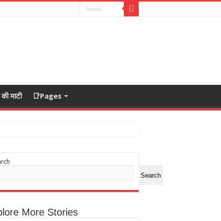
ा की माटी
📑Pages
arch
Search
lore More Stories