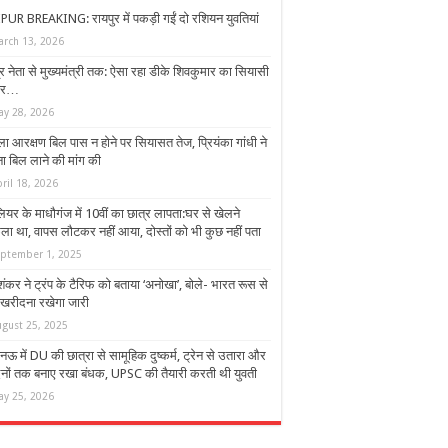
PUR BREAKING: रायपुर में पकड़ी गईं दो रशियन युवतियां
arch 13, 2026
र नेता से मुख्यमंत्री तक: ऐसा रहा डीके शिवकुमार का सियासी
र…
ay 28, 2026
ला आरक्षण बिल पास न होने पर सियासत तेज, प्रियंका गांधी ने
ना बिल लाने की मांग की
ril 18, 2026
लियर के माधौगंज में 10वीं का छात्र लापता:घर से खेलने
ला था, वापस लौटकर नहीं आया, दोस्तों को भी कुछ नहीं पता
eptember 1, 2025
ंकर ने ट्रंप के टैरिफ को बताया ‘अनोखा’, बोले- भारत रूस से
 खरीदना रखेगा जारी
ugust 25, 2025
 में DU की छात्रा से सामूहिक दुष्कर्म, ट्रेन से उतारा और
िनों तक बनाए रखा बंधक, UPSC की तैयारी करती थी युवती
ay 25, 2026