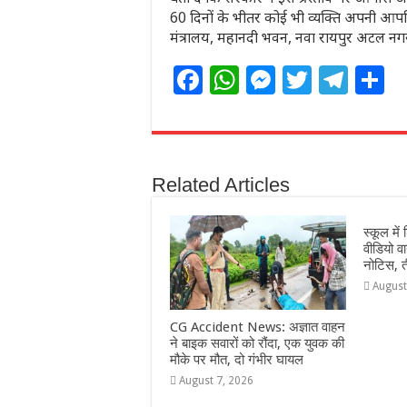
60 दिनों के भीतर कोई भी व्यक्ति अपनी आपत्
मंत्रालय, महानदी भवन, नवा रायपुर अटल नग
F
W
M
T
T
S
a
h
e
w
el
h
c
at
ss
itt
e
a
e
s
e
e
g
e
Related Articles
b
A
n
r
ra
o
p
g
m
स्कूल में 
o
p
e
वीडियो 
नोटिस, त
k
r
August
CG Accident News: अज्ञात वाहन
ने बाइक सवारों को रौंदा, एक युवक की
मौके पर मौत, दो गंभीर घायल
August 7, 2026