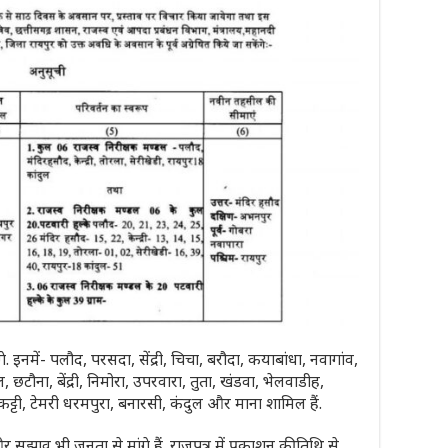
इनमें- पलौद, परसदा, सेंद्री, चिचा, बरौदा, कयाबांधा, नवागांव,
 छटौना, बेंद्री, निमोरा, उपरवारा, तुता, खंडवा, भेलवाडीह,
 नकट्टी, टेमरी धरमपुरा, बनारसी, कंदुल और माना शामिल हैं.
 सुझाव भी जनता से मांगे हैं. राजपत्र में प्रकाशन की तिथि से