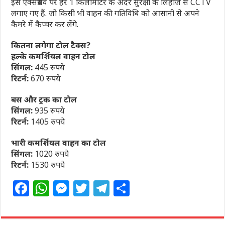
इस एक्सप्रेसवे पर हर 1 किलोमीटर के अंदर सुरक्षा के लिहाज से CCTV
लगाए गए हैं. जो किसी भी वाहन की गतिविधि को आसानी से अपने
कैमरे में कैप्चर कर लेंगे.
कितना लगेगा टोल टैक्स?
हल्के कमर्शियल वाहन टोल
सिंगल:
445 रुपये
रिटर्न:
670 रुपये
बस और ट्रक का टोल
सिंगल:
935 रुपये
रिटर्न:
1405 रुपये
भारी कमर्शियल वाहन का टोल
सिंगल:
1020 रुपये
रिटर्न:
1530 रुपये
F
W
M
T
T
S
a
h
e
w
el
h
c
at
ss
itt
e
ar