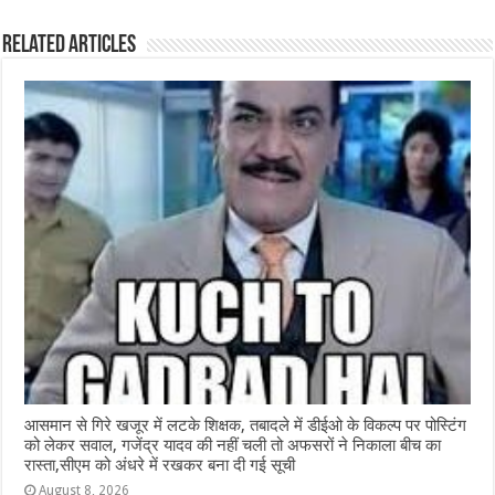
e
s
e
e
g
e
Related Articles
b
A
n
r
ra
o
p
g
m
o
p
e
k
r
आसमान से गिरे खजूर में लटके शिक्षक, तबादले में डीईओ के विकल्प पर पोस्टिंग
को लेकर सवाल, गजेंद्र यादव की नहीं चली तो अफसरों ने निकाला बीच का
रास्ता,सीएम को अंधरे में रखकर बना दी गई सूची
August 8, 2026