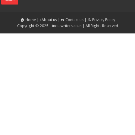
🏠 Home
|
ℹ️ About us
|
☎️ Contact us
|
📝 Privacy Policy
Copyright © 2025 | indiawriters.co.in | All Rights Reserved