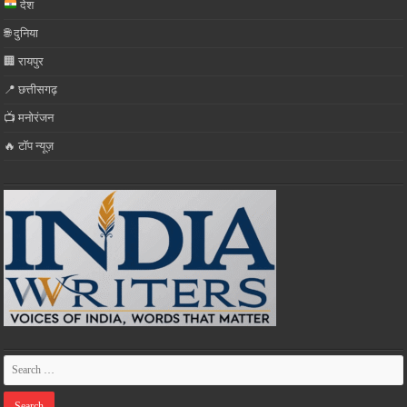
देश
🌐 दुनिया
🏢 रायपुर
📍 छत्तीसगढ़
📺 मनोरंजन
🔥 टॉप न्यूज़