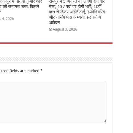
 बांकीपुर में न‍ीतीश कुमार और
रायपुर में 5 अगस्त को लगेगा रोजगार
व की जमानत जब्‍त, कितने
मेला, 137 पदों पर होगी भर्ती, 10वीं
?
पास से लेकर आईटीआई, इंजीनियरिंग
और नर्सिंग पास अभ्यर्थी कर सकेंगे
t 4, 2026
आवेदन
August 3, 2026
uired fields are marked
*