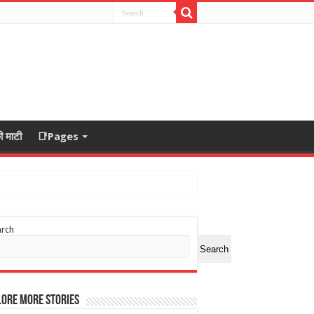
ी माटी
📑Pages
arch
Search
ore More Stories