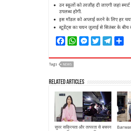
उन स्कूलों को तरजीह दी जाएगी जहां स्मार्ट
उपलब्ध होगी.
इस मॉडल को अप्लाई करने के लिए हर चयनित 
स्टूडेंट्स का चयन जुलाई से सितंबर के बीच 
F
W
M
T
T
S
a
h
e
w
el
h
c
at
ss
itt
e
a
Tags
NEWS
e
s
e
e
g
e
b
A
n
r
ra
Related Articles
o
p
g
m
o
p
e
k
r
सुपर सक्रियता और तत्परता से बचपन
Barwani