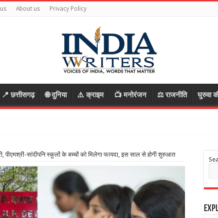
 us
About us
Privacy Policy
📍 छत्तीसगढ़
🌐 दुनिया
⚠️ क्राइम
📺 मनोरंजन
⚖️ राजनीति
घुरुवा क
आ सुरक्षित, र
री, पीएमश्री-सांदीपनि स्कूलों के बच्चों को मिलेगा फायदा, इस साल से होगी शुरुआत
Se
Expl