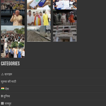
Categories
⚠️ क्राइम
घुरुवा की माटी
देश
🌐 दुनिया
🏢 रायपुर