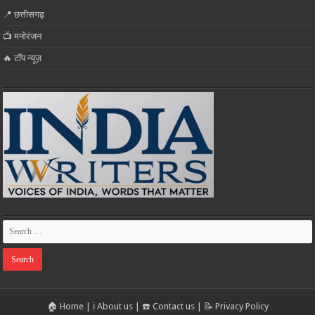
📍 छत्तीसगढ़
📺 मनोरंजन
🔥 टॉप न्यूज़
🏠 Home
|
ℹ️ About us
|
☎️ Contact us
|
📝 Privacy Policy