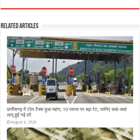
a
h
e
w
el
h
c
at
ss
itt
e
ar
e
s
e
e
g
e
Related Articles
b
A
n
r
ra
o
p
g
m
o
p
e
k
r
छत्तीसगढ़ में टोल टैक्स हुआ महंगा, 10 प्लाजा पर बढ़ा रेट, जानिए कहां-कहां
लागू हुईं नई दरें
August 6, 2026