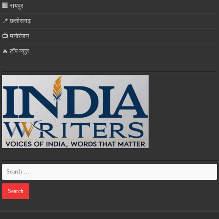
🏢 रायपुर
📍 छत्तीसगढ़
📺 मनोरंजन
🔥 टॉप न्यूज़