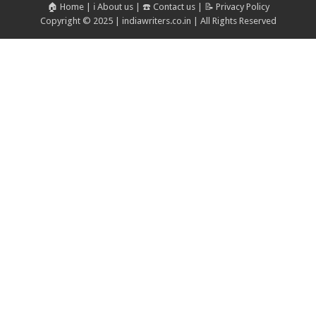
🏠 Home
|
ℹ️ About us
|
☎️ Contact us
|
📝 Privacy Policy
Copyright © 2025 | indiawriters.co.in | All Rights Reserved