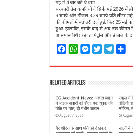
मई में 4 बार बढ़े थे दाम
सरकारी तेल कंपनियों ने सिर्फ मई 2026 में ही
3 रुपये और डीजल 3.29 रुपये प्रति लीटर म
की कीमतों में बढ़ोतरी दर्ज हुई. फिर 25 मई क
हुआ. हालांकि, इसके बाद से अब तक कीमत स्थ
आसपास स्थिर रहा तो पेट्रोल और डीजल के दा
F
W
M
T
T
S
a
h
e
w
el
h
c
at
ss
itt
e
a
e
s
e
e
g
e
Related Articles
b
A
n
r
ra
o
p
g
m
CG Accident News: अज्ञात वाहन
स्कूल में 
o
p
e
ने बाइक सवारों को रौंदा, एक युवक की
वीडियो 
मौके पर मौत, दो गंभीर घायल
नोटिस, त
k
r
August 7, 2026
Augus
गैर औरत के साथ पति को देखकर
सालों से