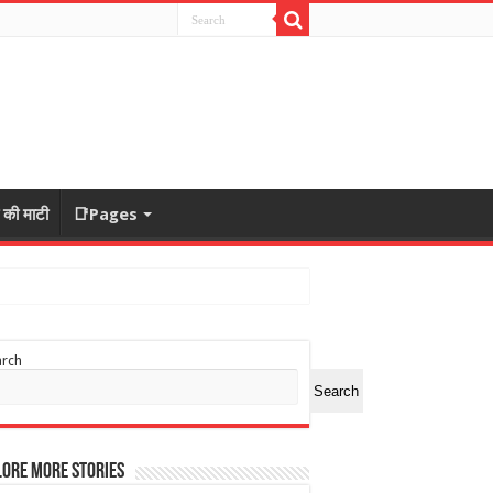
ा की माटी
📑Pages
arch
Search
ore More Stories