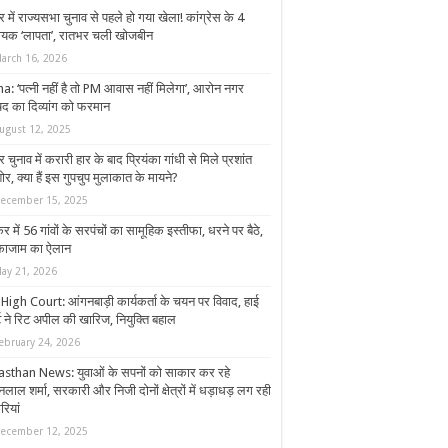
र में राज्यसभा चुनाव से पहले हो गया खेला! कांग्रेस के 4
ायक ‘लापता’, रातभर चली खोजबीन
arch 16, 2026
a: ‘पत्नी नहीं है तो PM आवास नहीं मिलेगा’, आरोन नगर
षद का दिव्यांग को फरमान
ugust 12, 2025
र चुनाव में करारी हार के बाद प्रियंका गांधी से मिले प्रशांत
र, क्या हैं इस गुपचुप मुलाकात के मायने?
ecember 15, 2025
ेर में 56 गांवों के सरपंचों का सामूहिक इस्तीफा, धरने पर बैठे,
काजाम का ऐलान
ay 21, 2026
High Court: आंगनबाड़ी कार्यकर्ता के चयन पर विवाद, हाई
्ट ने रिट अपील की खारिज, नियुक्ति बहाल
ebruary 24, 2026
asthan News: युवाओं के सपनों को साकार कर रहे
ाल शर्मा, सरकारी और निजी दोनों क्षेत्रों में धड़ाधड़ लग रही
रियां
ecember 12, 2025