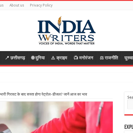
us
About us
Privacy Policy
📍 छत्तीसगढ़
🌐 दुनिया
⚠️ क्राइम
📺 मनोरंजन
⚖️ राजनीति
घुरुव
ं भारी गिरावट के बाद सस्ता होगा पेट्रोल-डीजल? जानें आज का भाव
Se
Expl