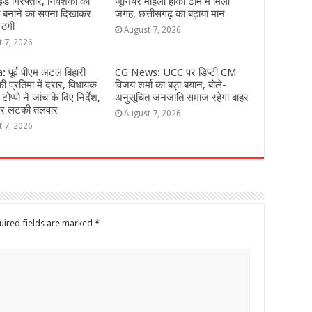
इंड गिरफ्तार, निवेशकों को
जूनियर महिला हॉकी टीम में मिली
ि बनाने का सपना दिखाकर
जगह, छत्तीसगढ़ का बढ़ाया मान
 ठगी
August 7, 2026
t 7, 2026
 पूर्व पीएम अटल बिहारी
CG News: UCC पर डिप्टी CM
ी प्रतिमा में दरार, विधायक
विजय शर्मा का बड़ा बयान, बोले-
टोप्पो ने जांच के दिए निर्देश,
अनुसूचित जनजाति समाज रहेगा बाहर
 पर लटकी तलवार
August 7, 2026
t 7, 2026
uired fields are marked
*