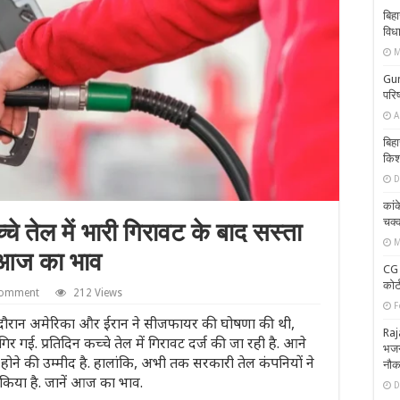
बिहा
विध
M
Gun
परि
A
बिहा
किशो
D
कांक
चक्
े तेल में भारी गिरावट के बाद सस्ता
M
ं आज का भाव
CG 
कोर
comment
212 Views
F
 दौरान अमेरिका और ईरान ने सीजफायर की घोषणा की थी,
Raj
गई. प्रतिदिन कच्चे तेल में गिरावट दर्ज की जा रही है. आने
भजनल
होने की उम्मीद है. हालांकि, अभी तक सरकारी तेल कंपनियों ने
नौक
किया है. जानें आज का भाव.
D