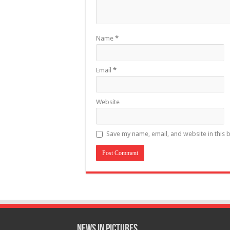
Name
*
Email
*
Website
Save my name, email, and website in this 
News in Pictures