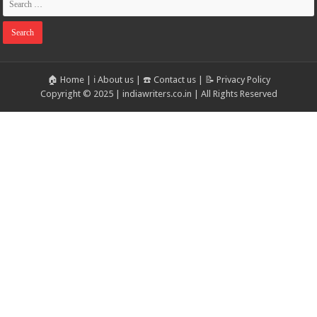
🏠 Home
|
ℹ️ About us
|
☎️ Contact us
|
📝 Privacy Policy
Copyright © 2025 | indiawriters.co.in | All Rights Reserved