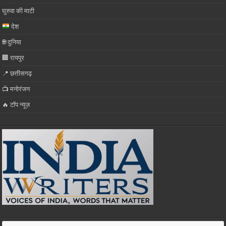
घुरुवा की माटी
देश
🌐 दुनिया
🏢 रायपुर
📍 छत्तीसगढ़
📺 मनोरंजन
🔥 टॉप न्यूज़