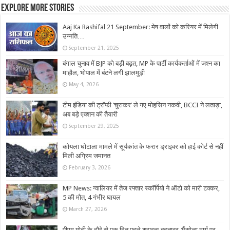
Explore More Stories
Aaj Ka Rashifal 21 September: मेष वालों को करियर में मिलेगी
उन्नति…
September 21, 2025
बंगाल चुनाव में BJP को बड़ी बढ़त, MP के पार्टी कार्यकर्ताओं में जश्न का
माहौल, भोपाल में बंटने लगी झालमुड़ी
May 4, 2026
टीम इंडिया की ट्रॉफी ‘चुराकर’ ले गए मोहसिन नकवी, BCCI ने लताड़ा,
अब बड़े एक्शन की तैयारी
September 29, 2025
कोयला घोटाला मामले में सूर्यकांत के फरार ड्राइवर को हाई कोर्ट से नहीं
मिली अग्रिम जमानत
February 3, 2026
MP News: ग्वालियर में तेज रफ्तार स्‍कॉर्पियो ने ऑटो को मारी टक्कर,
5 की मौत, 4 गंभीर घायल
March 27, 2026
पीएम मोदी के दौरे से एक दिन पहले शरारत: बदनावर-भैंसोला मार्ग पर