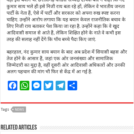
कुमार साय भले ही इसे निजी राय बता रहे हों, लेकिन वे भारतीय जनता
पार्टी के नेता हैं, ऐसे में पार्टी और सरकार को अपना रुख स्पष्ट करना
चाहिए. उन्होंने आरोप लगाया कि यह बयान केवल राजनीतिक बचाव के
लिए निजी राय बताकर पेश किया जा रहा है. उन्होंने कहा कि वे खुद
आदिवासी समाज से आते हैं, लेकिन शिक्षित होने के नाते वे कभी इस
तरह की सलाह नहीं देंगे कि पाँच बच्चे पैदा किए जाएं.
बहरहाल, नंद कुमार साय बयान के बाद अब प्रदेश में सियासी बहस और
तेज होने के आसार हैं, जहां एक ओर जनसंख्या और सामाजिक
जिम्मेदारी का मुद्दा है, वहीं दूसरी ओर आदिवासी अधिकारों और उनकी
अलग पहचान की मांग भी फिर से केंद्र में आ गई है.
F
W
M
T
T
S
a
h
e
w
el
h
c
at
ss
itt
e
ar
Tags
NEWS
e
s
e
e
g
e
b
A
n
r
ra
Related Articles
o
p
g
m