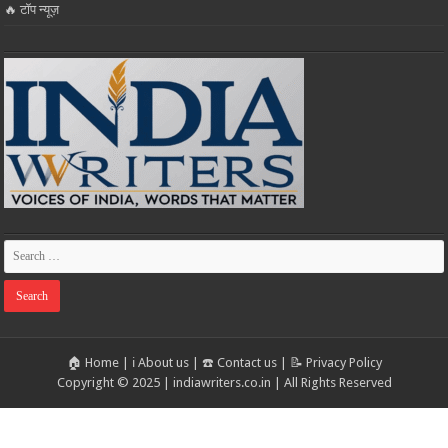
🔥 टॉप न्यूज़
🏠 Home
|
ℹ️ About us
|
☎️ Contact us
|
📝 Privacy Policy
Copyright © 2025 | indiawriters.co.in | All Rights Reserved