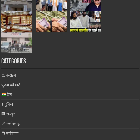
Categories
⚠️ क्राइम
घुरुवा की माटी
देश
🌐 दुनिया
🏢 रायपुर
📍 छत्तीसगढ़
📺 मनोरंजन