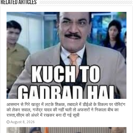
Related Articles
b
A
n
r
ra
o
p
g
m
o
p
e
k
r
आसमान से गिरे खजूर में लटके शिक्षक, तबादले में डीईओ के विकल्प पर पोस्टिंग
को लेकर सवाल, गजेंद्र यादव की नहीं चली तो अफसरों ने निकाला बीच का
रास्ता,सीएम को अंधरे में रखकर बना दी गई सूची
August 8, 2026