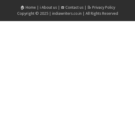
🏠 Home
|
ℹ️ About us
|
☎️ Contact us
|
📝 Privacy Policy
Copyright © 2025 | indiawriters.co.in | All Rights Reserved