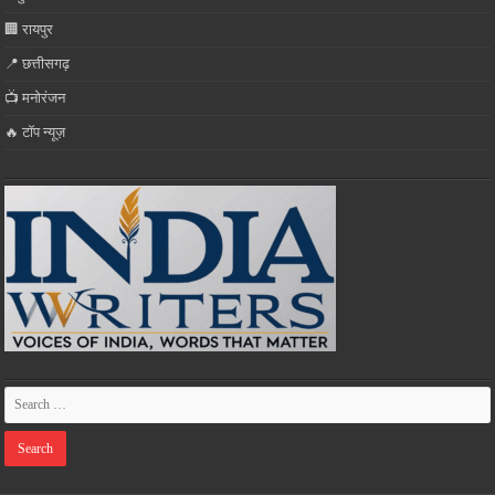
🏢 रायपुर
📍 छत्तीसगढ़
📺 मनोरंजन
🔥 टॉप न्यूज़