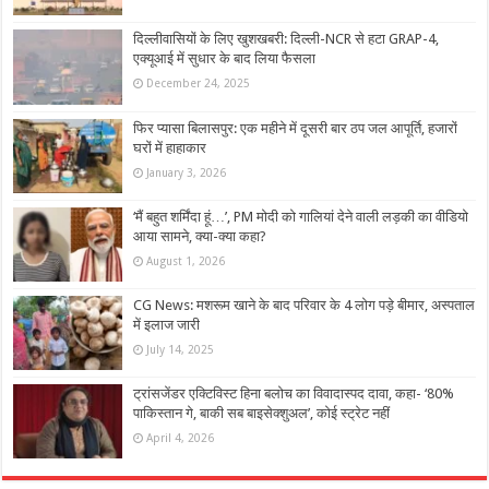
दिल्लीवासियों के लिए खुशखबरी: दिल्ली-NCR से हटा GRAP-4,
एक्यूआई में सुधार के बाद लिया फैसला
December 24, 2025
फिर प्यासा बिलासपुर: एक महीने में दूसरी बार ठप जल आपूर्ति, हजारों
घरों में हाहाकार
January 3, 2026
‘मैं बहुत शर्मिंदा हूं…’, PM मोदी को गाल‍ियां देने वाली लड़की का वीड‍ियो
आया सामने, क्‍या-क्‍या कहा?
August 1, 2026
CG News: मशरूम खाने के बाद परिवार के 4 लोग पड़े बीमार, अस्पताल
में इलाज जारी
July 14, 2025
ट्रांसजेंडर एक्टिविस्ट हिना बलोच का विवादास्पद दावा, कहा- ‘80%
पाकिस्तान गे, बाकी सब बाइसेक्शुअल’, कोई स्ट्रेट नहीं
April 4, 2026