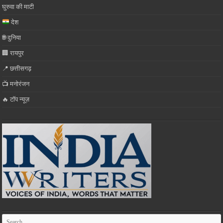
घुरुवा की माटी
देश
🌐 दुनिया
🏢 रायपुर
📍 छत्तीसगढ़
📺 मनोरंजन
🔥 टॉप न्यूज़