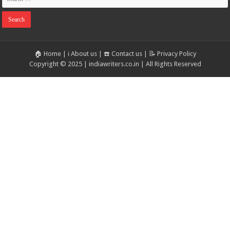
🏠 Home
|
ℹ️ About us
|
☎️ Contact us
|
📝 Privacy Policy
Copyright © 2025 | indiawriters.co.in | All Rights Reserved